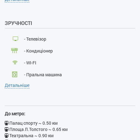
так
Проживання з господарями:
ні
ЗРУЧНОСТІ
Наявність документів, що
посвідчують особу:
так
Особи, що не досягли 21
- Телевізор
року:
ні
Розміщення з дітьми:
так
- Кондиціонер
Розміщення з тваринами:
ні
Паління :
ні
- WI-FI
Проведення масових
заходів:
ні
- Пральна машина
Детальніше
- Кабельне ТБ
- Ванна
- Душова кабіна
До метро:
- Бойлер
Палац спорту ~ 0.50 км
Площа Л.Толстого ~ 0.65 км
- Праска
Театральна ~ 0.90 км