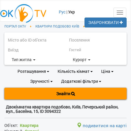
Рус
|
Укр
Toggl
navig
ЗАБРОНЮВАТИ
ПОРТАЛ OKTV
♦
КВАРТИРИ ПОДОБОВО КИЇВ
♦
ПЕЧЕРСЬКИЙ РАЙОН
Тип житла
Курорт
Розташування
Кількість кімнат
Ціна
Зручності
Додаткові фільтри
Знайти
Двокімнатна квартира подобово, Київ, Печерський район,
вул., Басейна, 15, ID 3094322
Об’єкт:
Квартира
подивитися на карті