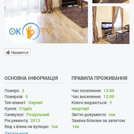
Нравится
ОСНОВНА ІНФОРМАЦІЯ
ПРАВИЛА ПРОЖИВАННЯ
Поверх:
3
Час поселення:
13:00
Поверхів:
5
Час виселення:
12:00
Тип кімнат:
Окремі
Ключі видаються:
У
Кухня:
Студіо
квартирі
Санвузол:
Роздільний
Звітні документи:
так
Рік ремонту:
2013
Заміна білизни за запитом:
Вид з вікна на вулицю:
так
так
Прибирання за запитом:
Детальніше