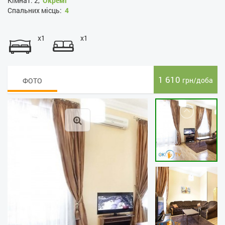
Кімнат:
2,
Окремі
Спальних місць:
4
x1
x1
1 610
грн/доба
ФОТО