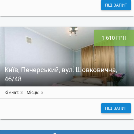
ПІД ЗАПИТ
1 610 ГРН
Київ, Печерський, вул. Шовковична,
46/48
Кімнат: 3
Місць: 5
ПІД ЗАПИТ