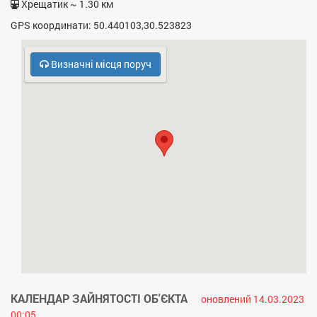
Хрещатик ~ 1.30 км
- Прасувальна дошка
GPS координати: 50.440103,30.523823
- Фен
Визначні місця поруч
- Електрочайник
- Кухонна плита
- НВЧ
- Кодовий замок у під’їзді
- Духовка
- Холодильник
КАЛЕНДАР ЗАЙНЯТОСТІ ОБ'ЄКТА
оновлений 14.03.2023
00:05