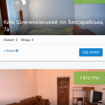
Київ, Шевченківський, пл. Бессарабська,
7а
Кімнат: 2
Місць: 3
+ Відео
ПІД ЗАПИТ
1 610 ГРН