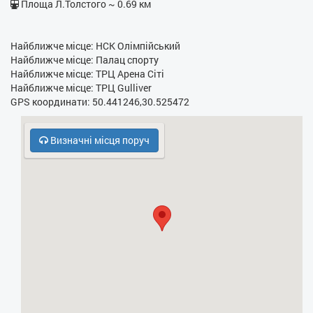
Площа Л.Толстого ~ 0.69 км
- Прасувальна дошка
- Фен
Найближче місце: НСК Олімпійський
Найближче місце: Палац спорту
- Електрочайник
Найближче місце: ТРЦ Арена Сіті
Найближче місце: ТРЦ Gulliver
- Кухонна плита
GPS координати: 50.441246,30.525472
- НВЧ
Визначні місця поруч
- Безкоштовний паркінг
- Кодовий замок у під’їзді
- Духовка