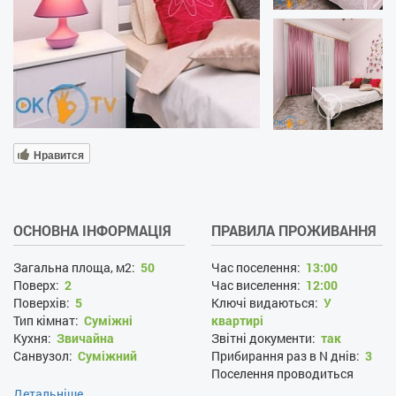
Нравится
ОСНОВНА ІНФОРМАЦІЯ
ПРАВИЛА ПРОЖИВАННЯ
Загальна площа, м2:
50
Час поселення:
13:00
Поверх:
2
Час виселення:
12:00
Поверхів:
5
Ключі видаються:
У
Тип кімнат:
Суміжні
квартирі
Кухня:
Звичайна
Звітні документи:
так
Санвузол:
Суміжний
Прибирання раз в N днів:
3
Поселення проводиться
цілодобово:
так
Детальніше