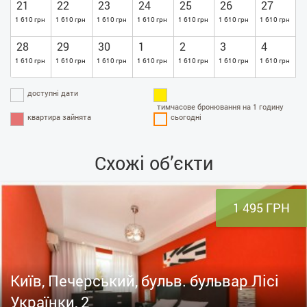
21
22
23
24
25
26
27
1 610 грн
1 610 грн
1 610 грн
1 610 грн
1 610 грн
1 610 грн
1 610 грн
28
29
30
1
2
3
4
1 610 грн
1 610 грн
1 610 грн
1 610 грн
1 610 грн
1 610 грн
1 610 грн
доступні дати
тимчасове бронювання на 1 годину
квартира зайнята
сьогодні
Схожі об’єкти
1 495 ГРН
Київ, Печерський, бульв. бульвар Лісі
Українки, 2