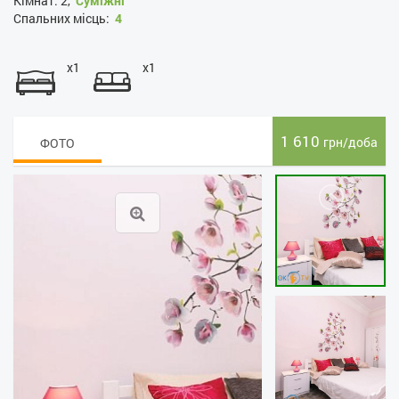
Кімнат:
2,
Суміжні
Спальних місць:
4
x1
x1
1 610
грн/доба
ФОТО