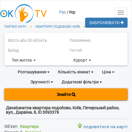
Рус
|
Укр
Toggl
navig
ЗАБРОНЮВАТИ
ПОРТАЛ OKTV
♦
КВАРТИРИ ПОДОБОВО КИЇВ
♦
ПЕЧЕРСЬКИЙ РАЙОН
Тип житла
Курорт
Розташування
Кількість кімнат
Ціна
Зручності
Додаткові фільтри
Знайти
Двокімнатна квартира подобово, Київ, Печерський район,
вул., Дарвіна, 8, ID 3093378
Об’єкт:
Квартира
подивитися на карті