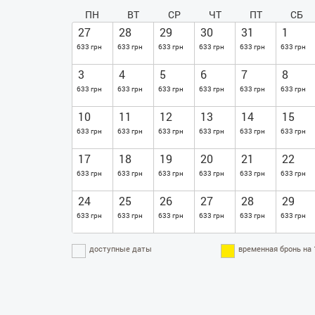
ПН
ВТ
СР
ЧТ
ПТ
СБ
27
28
29
30
31
1
633 грн
633 грн
633 грн
633 грн
633 грн
633 грн
3
4
5
6
7
8
633 грн
633 грн
633 грн
633 грн
633 грн
633 грн
10
11
12
13
14
15
633 грн
633 грн
633 грн
633 грн
633 грн
633 грн
17
18
19
20
21
22
633 грн
633 грн
633 грн
633 грн
633 грн
633 грн
24
25
26
27
28
29
633 грн
633 грн
633 грн
633 грн
633 грн
633 грн
доступные даты
временная бронь на 