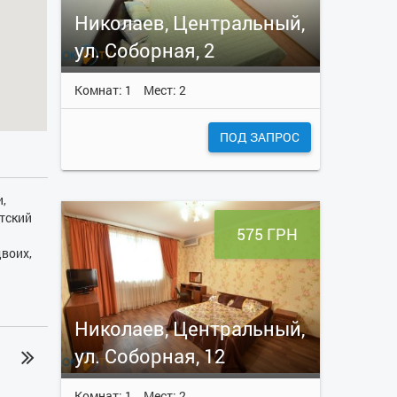
Николаев, Центральный,
ул. Соборная, 2
Комнат: 1
Мест: 2
ПОД ЗАПРОС
,
етский
575 ГРН
воих,
ления
ся
рячей
Николаев, Центральный,
ул. Соборная, 12
Комнат: 1
Мест: 2