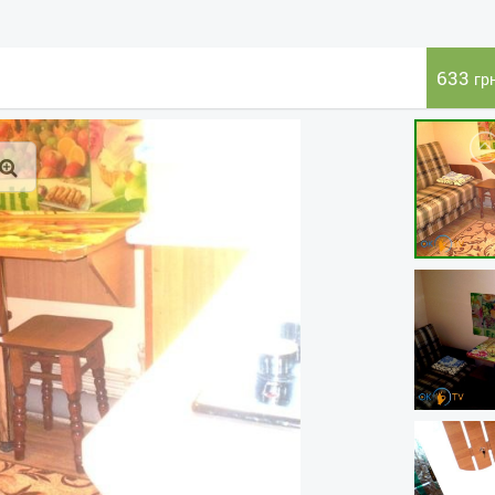
633
гр