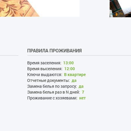
ПРАВИЛА ПРОЖИВАНИЯ
Время заселения:
13:00
Время выселения:
12:00
Ключи выдаются:
В квартире
Отчетные документы:
да
Замена белья по запросу:
да
Замена белья раз в N дней:
7
Проживание с хозяевами:
нет
Наличие документов, удостоверяющих личность:
да
Лица, не достигшие 21 года:
да
Размещение с детьми:
да
Размещение с животными:
нет
Курение:
нет