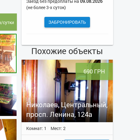
Заезд без предоплаты на
09.08.2026
(не более 3-х суток)
ЗАБРОНИРОВАТЬ
н/сутки
Похожие объекты
690 ГРН
Николаев, Центральный,
просп. Ленина, 124а
Комнат: 1
Мест: 2