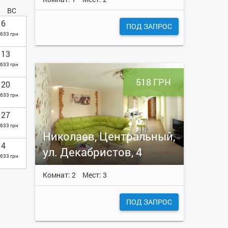
ВС
6
ПОД ЗАПРОС
633 грн
13
633 грн
518 ГРН
20
633 грн
27
633 грн
Николаев, Центральный,
4
ул. Декабристов, 4
633 грн
Комнат: 2
Мест: 3
ПОД ЗАПРОС