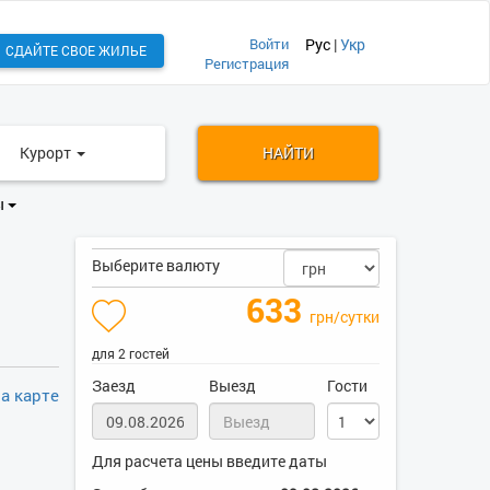
Войти
Рус
|
Укр
СДАЙТЕ СВОЕ ЖИЛЬЕ
Регистрация
Курорт
НАЙТИ
ы
Выберите валюту
633
грн/сутки
для 2 гостей
Заезд
Выезд
Гости
а карте
Для расчета цены введите даты