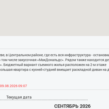
е, в Центральном районе, где есть вся инфраструктура - остановки
, в том числе закусочная «МакДональдс». Рядом также находится д
д». Бюджетный вариант съемного жилья расположен на 2-м этаже
ольшая квартира с кухней-студией вмещает раскладной диван на д
кухонный уголок. Здесь представлено все, что нужно для приготов
 печи до холодильника и электрочайника. Гости могут пользовать
й машиной. В наличии есть мелкая бытовая техника. Для подачи го
09.08.2026 09:07
анято умывальником, зеркалом, ванной. В квартире создана зона
 дворик. Командировочным по запросу выписываются отчетные
Текущая дата
СЕНТЯБРЬ 2026