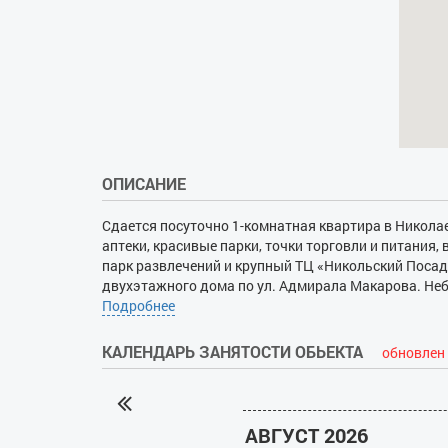
ОПИСАНИЕ
Сдается посуточно 1-комнатная квартира в Николаев
аптеки, красивые парки, точки торговли и питания
парк развлечений и крупный ТЦ «Никольский Поса
двухэтажного дома по ул. Адмирала Макарова. Неб
стол и стулья для трапезы, удобно расположенный 
Подробнее
еды, начиная от плиты с вытяжкой и микроволновой
кондиционером, посудой, телевизором и стирально
КАЛЕНДАРЬ ЗАНЯТОСТИ ОБЬЕКТА
обновлен 
воды используется бойлер. Пространство санузла з
беспроводного Интернета. Окна выходят в уютный
документы.
АВГУСТ 2026