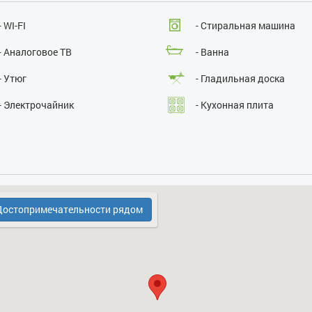
Проведение массовых мероприятий:
нет
- WI-FI
- Стиральная машина
- Аналоговое ТВ
- Ванна
- Утюг
- Гладильная доска
- Электрочайник
- Кухонная плита
- Водоем (озеро, река
- Холодильник
остопримечательности рядом