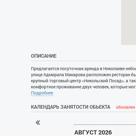
ОПИСАНИЕ
Предлагается посуточная аренда в Николаеве неб
улице Адмирала Макарова расположен ресторан бы
крупный торговый центр «Никольский Посад», а так
комфортное проживание двух человек, которые мог
раскладное кресло-кровать. В комнате есть телевиз
Подробнее
необходимым. Сюда входят: электроплита, мини-хо
пользоваться полным набором посуды, кабельным 
КАЛЕНДАРЬ ЗАНЯТОСТИ ОБЬЕКТА
обновлен 
студии установлено автономное отопление. Есть с
отчетные документы для командировочных.
АВГУСТ 2026