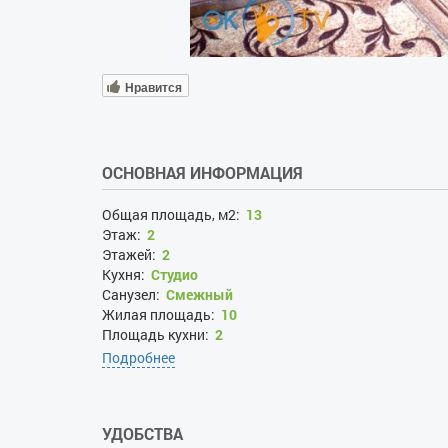
Нравится
ОСНОВНАЯ ИНФОРМАЦИЯ
Общая площадь, м2:
13
Этаж:
2
Этажей:
2
Кухня:
Студио
Санузел:
Смежный
Жилая площадь:
10
Площадь кухни:
2
Год ремонта:
2018
Подробнее
Вид из окна во двор:
да
УДОБСТВА