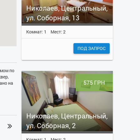
Николаев, Центральный,
ул. Соборная, 13
Комнат: 1
Мест: 2
ПОД ЗАПРОС
омом по
вер,
575 ГРН
ано на
всем
ут
. В
ваются
Николаев, Центральный,
ул. Соборная, 2
Комнат: 1
Мест: 2