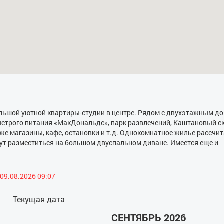
ольшой уютной квартиры-студии в центре. Рядом с двухэтажным д
строго питания «МакДональдс», парк развлечений, Каштановый ск
же магазины, кафе, остановки и т.д. Однокомнатное жилье рассчит
ут разместиться на большом двуспальном диване. Имеется еще и
ор, роутер (Wi-Fi), кондиционер, кухонный уголок, представленный 
лодильник, микроволновая печь, электрический чайник. Гости мог
ТВ, феном, стиральной машиной, гладильными принадлежностями
09.08.2026 09:07
межный санузел с ванной и водонагревателем. Под запрос выписы
Текущая дата
СЕНТЯБРЬ 2026