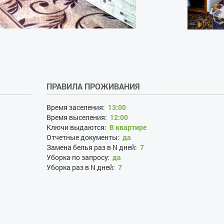
ПРАВИЛА ПРОЖИВАНИЯ
Время заселения:
13:00
Время выселения:
12:00
Ключи выдаются:
В квартире
Отчетные документы:
да
Замена белья раз в N дней:
7
Уборка по запросу:
да
Уборка раз в N дней:
7
Проживание с хозяевами:
нет
Наличие документов, удостоверяющих личность:
да
Лица, не достигшие 21 года:
да
Размещение с детьми:
да
Размещение с животными:
да