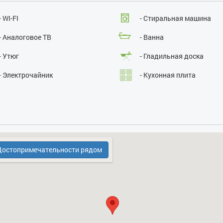
Курение:
нет
Проведение массовых мероприятий:
нет
- WI-FI
- Стиральная машина
- Аналоговое ТВ
- Ванна
- Утюг
- Гладильная доска
- Электрочайник
- Кухонная плита
- Водоем (озеро, река
- Холодильник
остопримечательности рядом