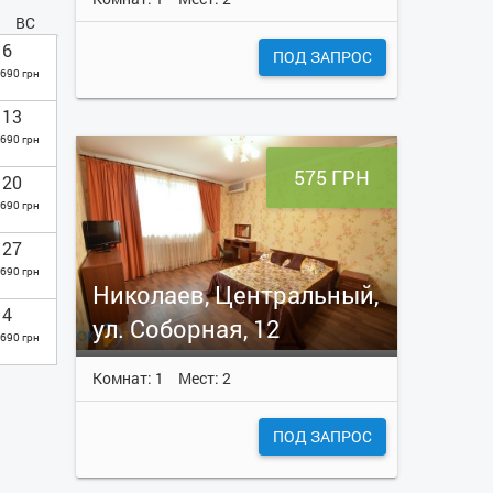
ВС
6
ПОД ЗАПРОС
690 грн
13
690 грн
575 ГРН
20
690 грн
27
690 грн
Николаев, Центральный,
4
ул. Соборная, 12
690 грн
Комнат: 1
Мест: 2
ПОД ЗАПРОС