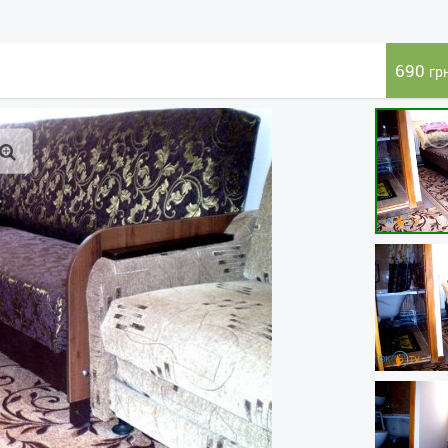
690
гр