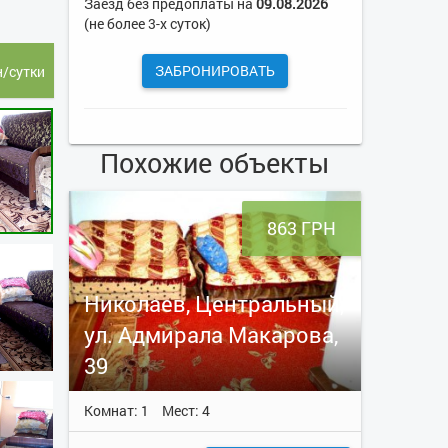
Заезд без предоплаты на
09.08.2026
(не более 3-х суток)
ЗАБРОНИРОВАТЬ
н/сутки
Похожие объекты
863 ГРН
Николаев, Центральный,
ул. Адмирала Макарова,
39
Комнат: 1
Мест: 4