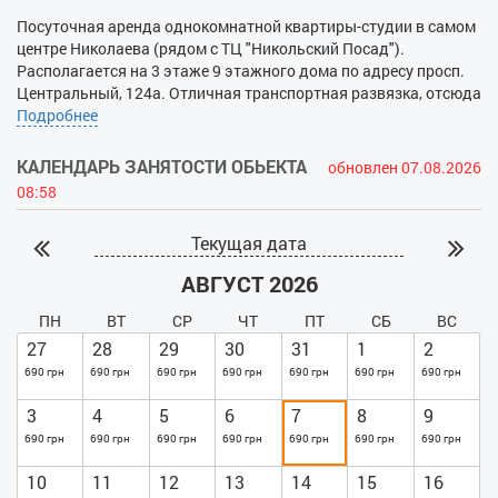
Посуточная аренда однокомнатной квартиры-студии в самом
центре Николаева (рядом с ТЦ "Никольский Посад").
Располагается на 3 этаже 9 этажного дома по адресу просп.
Центральный, 124а. Отличная транспортная развязка, отсюда
будет удобно добираться в любую точку города. Рядом
Подробнее
находятся рынки, магазины. Недалеко от дома платная
парковка. Квартира уютная, со всей необходимой мебелью и
КАЛЕНДАРЬ ЗАНЯТОСТИ ОБЬЕКТА
обновлен 07.08.2026
современной техникой. К Вашим услугам просторный
08:58
двуспальный диван. Есть WI-FI, телевизор, кондиционер,
стиральная машинка. В пользование предоставляется утюг,
Текущая дата
гладильная доска и фен. В ванной - душевая кабинка,
установлен бойлер. На кухне - эл. чайник, плита, духовка, СВЧ
АВГУСТ 2026
и набор необходимой посуды. В квартире нельзя курить,
также запрещены шумные мероприятия.
ПН
ВТ
СР
ЧТ
ПТ
СБ
ВС
27
28
29
30
31
1
2
690 грн
690 грн
690 грн
690 грн
690 грн
690 грн
690 грн
3
4
5
6
7
8
9
690 грн
690 грн
690 грн
690 грн
690 грн
690 грн
690 грн
10
11
12
13
14
15
16