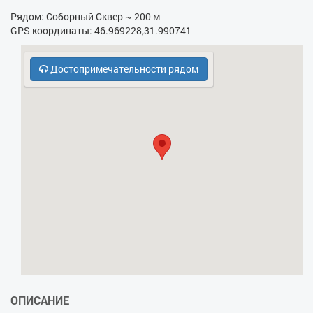
- Гладильная доска
Рядом: Соборный Сквер ~ 200 м
GPS координаты: 46.969228,31.990741
- Фен
- Электрочайник
Достопримечательности рядом
- Кухонная плита
- СВЧ
- Платная парковка
- Духовка
ОПИСАНИЕ