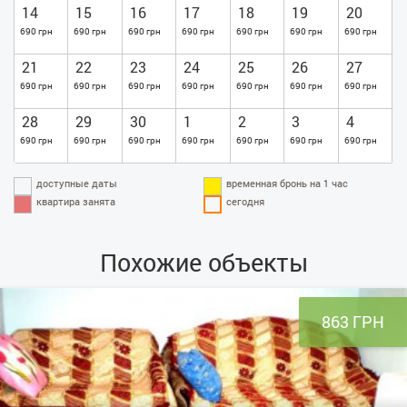
14
15
16
17
18
19
20
690 грн
690 грн
690 грн
690 грн
690 грн
690 грн
690 грн
21
22
23
24
25
26
27
690 грн
690 грн
690 грн
690 грн
690 грн
690 грн
690 грн
28
29
30
1
2
3
4
690 грн
690 грн
690 грн
690 грн
690 грн
690 грн
690 грн
доступные даты
временная бронь на 1 час
квартира занята
сегодня
Похожие объекты
863 ГРН