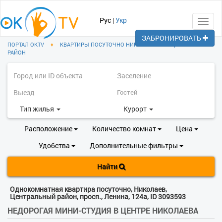
Рус
|
Укр
Toggl
navig
ЗАБРОНИРОВАТЬ
ПОРТАЛ OKTV
♦
КВАРТИРЫ ПОСУТОЧНО НИКОЛАЕВ
♦
ЦЕНТРАЛЬНЫЙ
РАЙОН
Тип жилья
Курорт
Расположение
Количество комнат
Цена
Удобства
Дополнительные фильтры
Найти
Однокомнатная квартира посуточно, Николаев,
Центральный район, просп., Ленина, 124а, ID 3093593
НЕДОРОГАЯ МИНИ-СТУДИЯ В ЦЕНТРЕ НИКОЛАЕВА