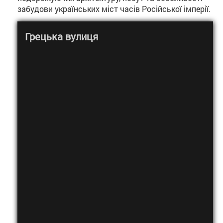
забудови українських міст часів Російської імперії.
Грецька вулиця