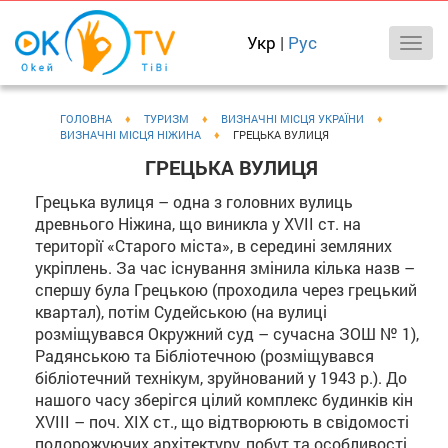
Укр
|
Рус
ГОЛОВНА
♦
ТУРИЗМ
♦
ВИЗНАЧНІ МІСЦЯ УКРАЇНИ
♦
ВИЗНАЧНІ МІСЦЯ НІЖИНА
♦
ГРЕЦЬКА ВУЛИЦЯ
ГРЕЦЬКА ВУЛИЦЯ
Грецька вулиця – одна з головних вулиць
древнього Ніжина, що виникла у XVII ст. на
території «Старого міста», в середині земляних
укріплень. За час існування змінила кілька назв –
спершу була Грецькою (проходила через грецький
квартал), потім Судейською (на вулиці
розміщувався Окружний суд – сучасна ЗОШ № 1),
Радянською та Бібліотечною (розміщувався
бібліотечний технікум, зруйнований у 1943 р.). До
нашого часу зберігся цілий комплекс будинків кін
XVIII – поч. ХІХ ст., що відтворюють в свідомості
подорожуючих архітектуру, побут та особливості