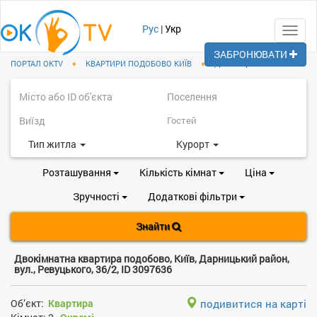
Рус
|
Укр
Toggl
navig
ЗАБРОНЮВАТИ
ПОРТАЛ OKTV
♦
КВАРТИРИ ПОДОБОВО КИЇВ
♦
ДАРНИЦЬКИЙ РАЙОН
Тип житла
Курорт
Розташування
Кількість кімнат
Ціна
Зручності
Додаткові фільтри
Знайти
Двокімнатна квартира подобово, Київ, Дарницький район,
вул., Ревуцького, 36/2, ID 3097636
Об’єкт:
Квартира
подивитися на карті