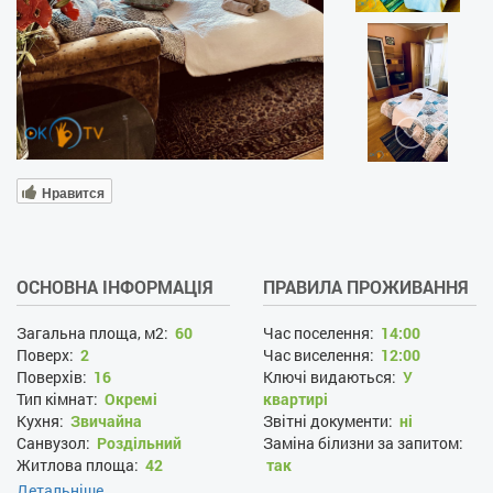
Нравится
ОСНОВНА ІНФОРМАЦІЯ
ПРАВИЛА ПРОЖИВАННЯ
Загальна площа, м2:
60
Час поселення:
14:00
Поверх:
2
Час виселення:
12:00
Поверхів:
16
Ключі видаються:
У
Тип кімнат:
Окремі
квартирі
Кухня:
Звичайна
Звітні документи:
ні
Санвузол:
Роздільний
Заміна білизни за запитом:
Житлова площа:
42
так
Площа кухні:
8
Прибирання за запитом:
Детальніше