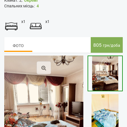
Кімнат:
2,
Окремі
Спальних місць:
4
x1
x1
805
грн/доба
ФОТО