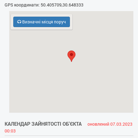
GPS координати: 50.405709,30.648333
- Електрочайник
- Кухонна плита
Визначні місця поруч
- НВЧ
- Безкоштовний паркінг
- Кодовий замок у під’їзді
- Духовка
- Холодильник
КАЛЕНДАР ЗАЙНЯТОСТІ ОБ'ЄКТА
оновлений 07.03.2023
00:03