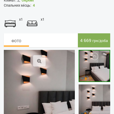
Кімнат:
2,
Окремі
Спальних місць:
4
x1
x1
4 669
грн/доба
ФОТО