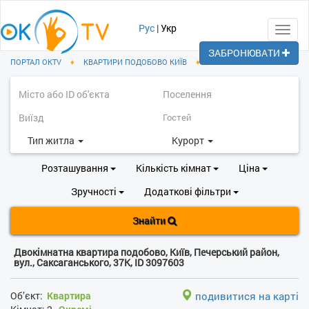
Рус
|
Укр
Toggl
navig
ЗАБРОНЮВАТИ
ПОРТАЛ OKTV
♦
КВАРТИРИ ПОДОБОВО КИЇВ
♦
ПЕЧЕРСЬКИЙ РАЙОН
Тип житла
Курорт
Розташування
Кількість кімнат
Ціна
Зручності
Додаткові фільтри
Знайти
Двокімнатна квартира подобово, Київ, Печерський район,
вул., Саксаганського, 37К, ID 3097603
Об’єкт:
Квартира
подивитися на карті