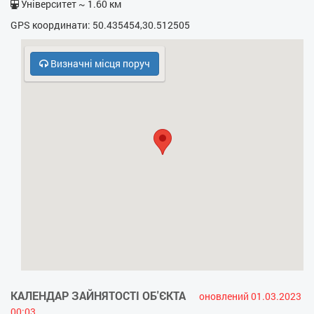
Університет ~ 1.60 км
- Праска
GPS координати: 50.435454,30.512505
- Фен
Визначні місця поруч
- Електрочайник
- Кухонна плита
- НВЧ
- Безкоштовний паркінг
- Кодовий замок у під’їзді
- Охорона, консьєрж
- Духовка
- Холодильник
КАЛЕНДАР ЗАЙНЯТОСТІ ОБ'ЄКТА
оновлений 01.03.2023
00:03