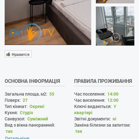
Нравится
ОСНОВНА ІНФОРМАЦІЯ
ПРАВИЛА ПРОЖИВАННЯ
Загальна площа, м2:
55
Час поселення:
14:00
Поверх:
27
Час виселення:
12:00
Тип кімнат:
Окремі
Ключі видаються:
У
Кухня:
Студіо
квартирі
Санвузол:
Суміжний
Звітні документи:
ні
Вид з вікна панорамний:
Заміна білизни за запитом:
так
так
Новобудова:
так
Прибирання за запитом:
Детальніше