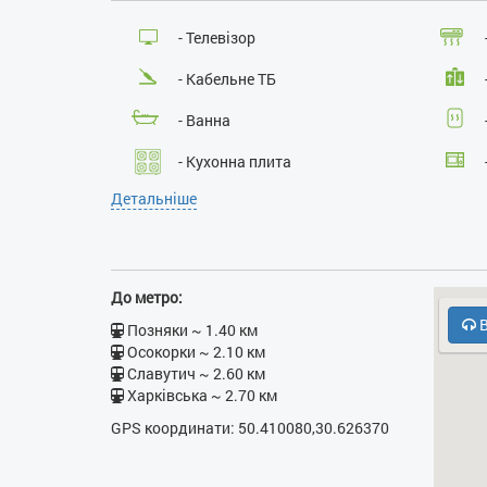
- Телевізор
- Кабельне ТБ
- Ванна
- Кухонна плита
Детальніше
- Кодовий замок у під’їзді
До метро:
В
Позняки ~ 1.40 км
Осокорки ~ 2.10 км
Славутич ~ 2.60 км
Харківська ~ 2.70 км
GPS координати: 50.410080,30.626370