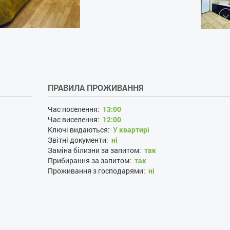
ПРАВИЛА ПРОЖИВАННЯ
Час поселення:
13:00
Час виселення:
12:00
Ключі видаються:
У квартирі
Звітні документи:
ні
Заміна білизни за запитом:
так
Прибирання за запитом:
так
Проживання з господарями:
ні
Застава при поселенні, грн:
800
Наявність документів, що посвідчують особу:
так
Особи, що не досягли 21 року:
ні
Розміщення з дітьми:
так
Розміщення з тваринами:
ні