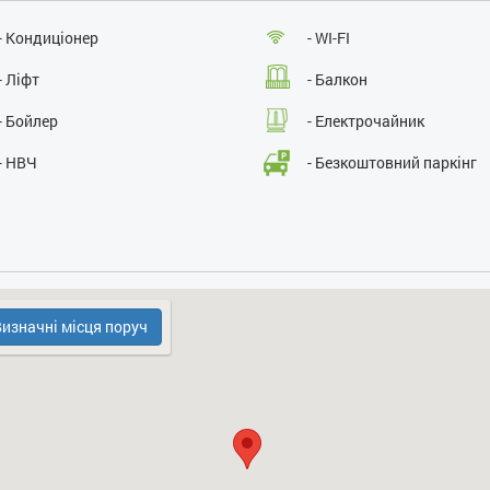
Паління :
ні
Проведення масових заходів:
ні
- Кондиціонер
- WI-FI
- Ліфт
- Балкон
- Бойлер
- Електрочайник
- НВЧ
- Безкоштовний паркінг
- Охорона, консьєрж
- Холодильник
изначні місця поруч