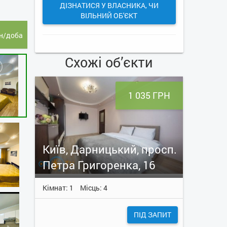
ДІЗНАТИСЯ У ВЛАСНИКА, ЧИ
ВІЛЬНИЙ ОБ'ЄКТ
н/доба
Схожі об’єкти
1 035 ГРН
Київ, Дарницький, просп.
Петра Григоренка, 16
Кімнат: 1
Місць: 4
ПІД ЗАПИТ