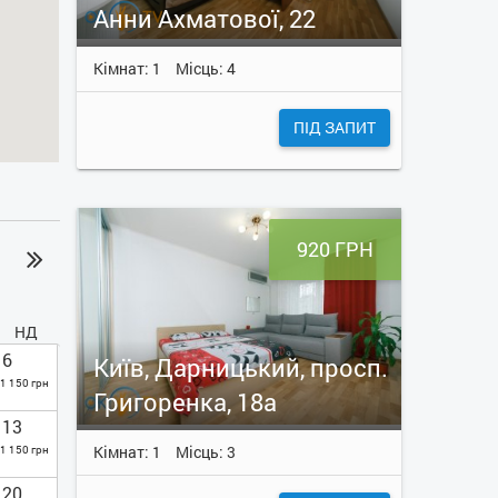
Анни Ахматової, 22
Кімнат: 1
Місць: 4
ПІД ЗАПИТ
920 ГРН
НД
6
Київ, Дарницький, просп.
1 150 грн
Григоренка, 18а
13
Кімнат: 1
Місць: 3
1 150 грн
20