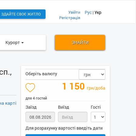
Увійти
Рус
|
Укр
ЗДАЙТЕ СВОЄ ЖИТЛО
Регістрація
Курорт
ЗНАЙТИ
п.,
Оберіть валюту
1 150
грн/доба
для 4 гостей
а карті
Заїзд
Виїзд
Гості
Для розрахунку вартості введіть дати