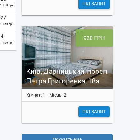
ПІД ЗАПИТ
1 150 грн
27
1 150 грн
4
920 ГРН
1 150 грн
Київ, Дарницький, просп.
Петра Григоренка, 18а
Кімнат: 1
Місць: 2
ПІД ЗАПИТ
Показать еще