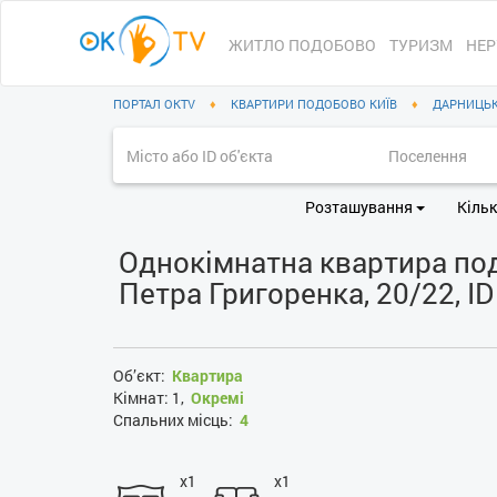
ЖИТЛО ПОДОБОВО
ТУРИЗМ
НЕР
ПОРТАЛ OKTV
♦
КВАРТИРИ ПОДОБОВО КИЇВ
♦
ДАРНИЦЬК
Розташування
Кільк
Однокімнатна квартира под
Петра Григоренка, 20/22, I
Об’єкт:
Квартира
Кімнат:
1,
Окремі
Спальних місць:
4
x1
x1