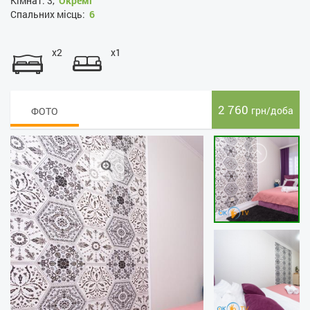
Кімнат:
3,
Окремі
Спальних місць:
6
x2
x1
2 760
грн/доба
ФОТО