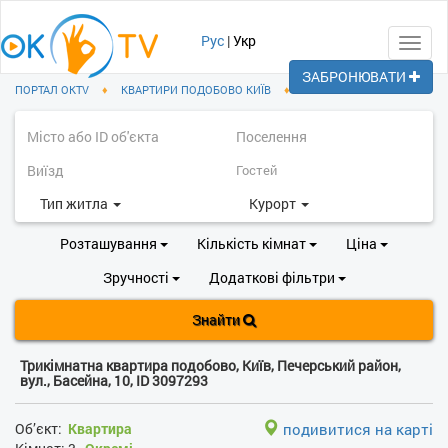
Рус
|
Укр
Toggl
navig
ЗАБРОНЮВАТИ
ПОРТАЛ OKTV
♦
КВАРТИРИ ПОДОБОВО КИЇВ
♦
ПЕЧЕРСЬКИЙ РАЙОН
Тип житла
Курорт
Розташування
Кількість кімнат
Ціна
Зручності
Додаткові фільтри
Знайти
Трикімнатна квартира подобово, Київ, Печерський район,
вул., Басейна, 10, ID 3097293
Об’єкт:
Квартира
подивитися на карті