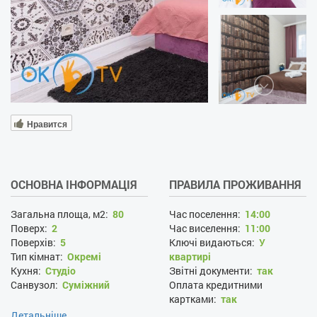
Нравится
ОСНОВНА ІНФОРМАЦІЯ
ПРАВИЛА ПРОЖИВАННЯ
Загальна площа, м2:
80
Час поселення:
14:00
Поверх:
2
Час виселення:
11:00
Поверхів:
5
Ключі видаються:
У
Тип кімнат:
Окремі
квартирі
Кухня:
Студіо
Звітні документи:
так
Санвузол:
Суміжний
Оплата кредитними
картками:
так
Заміна білизни за запитом:
Детальніше