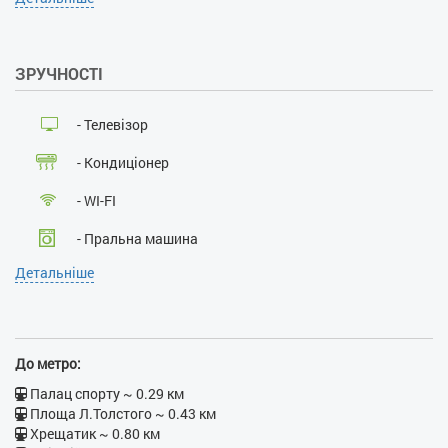
так
Прибирання за запитом:
так
ЗРУЧНОСТІ
Проживання з господарями:
ні
Застава при поселенні, грн:
- Телевізор
2000
Наявність документів, що
- Кондиціонер
посвідчують особу:
так
Особи, що не досягли 21
- WI-FI
року:
ні
Розміщення з дітьми:
так
- Пральна машина
Розміщення з тваринами:
ні
Детальніше
Паління :
ні
- Кабельне ТБ
Проведення масових
- Ліфт
заходів:
ні
- Балкон
До метро:
- Джакузі
Палац спорту ~ 0.29 км
Площа Л.Толстого ~ 0.43 км
- Душова кабіна
Хрещатик ~ 0.80 км