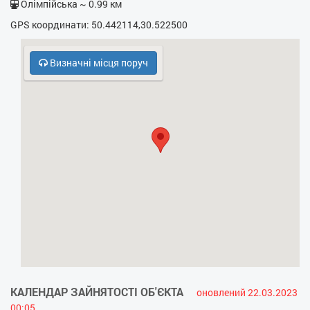
Олімпійська ~ 0.99 км
- Бойлер
GPS координати: 50.442114,30.522500
- Праска
Визначні місця поруч
- Прасувальна дошка
- Фен
- Електрочайник
- Кухонна плита
- НВЧ
- Безкоштовний паркінг
- Кодовий замок у під’їзді
- Холодильник
КАЛЕНДАР ЗАЙНЯТОСТІ ОБ'ЄКТА
оновлений 22.03.2023
00:05