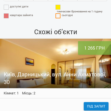
доступні дати
тимчасове бронювання на 1 годину
квартира зайнята
сьогодні
Схожі об’єкти
1 265 ГРН
Київ, Дарницький, вул. Анни Ахматової,
30
Кімнат: 1
Місць: 2
ПІД ЗАПИТ