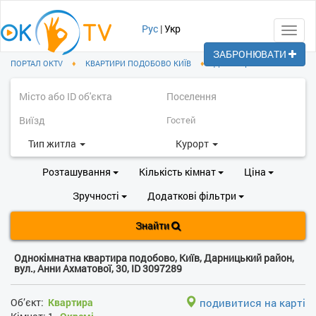
Рус
|
Укр
Toggl
navig
ЗАБРОНЮВАТИ
ПОРТАЛ OKTV
♦
КВАРТИРИ ПОДОБОВО КИЇВ
♦
ДАРНИЦЬКИЙ РАЙОН
Тип житла
Курорт
Розташування
Кількість кімнат
Ціна
Зручності
Додаткові фільтри
Знайти
Однокімнатна квартира подобово, Київ, Дарницький район,
вул., Анни Ахматової, 30, ID 3097289
Об’єкт:
Квартира
подивитися на карті