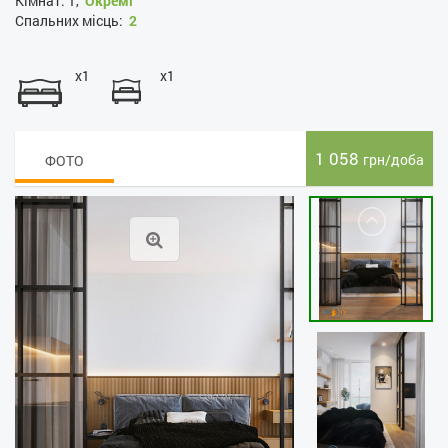
Кімнат:
1,
Окремі
Спальних місць:
2
x1
x1
1 058
грн/доба
ФОТО