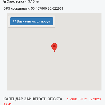
Харківська ~ 3.10 км
- Праска
GPS координати: 50.407900,30.622951
- Прасувальна дошка
Визначні місця поруч
- Фен
- Електрочайник
- Кухонна плита
- НВЧ
- Водойма (озеро, річка
- Ліс
- Платний паркінг
- Безкоштовний паркінг
- Кодовий замок у під’їзді
КАЛЕНДАР ЗАЙНЯТОСТІ ОБ'ЄКТА
оновлений 24.02.2023
- Охорона, консьєрж
12:41