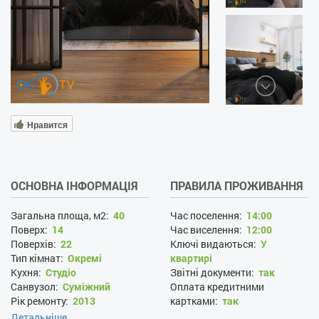
Нравится
ОСНОВНА ІНФОРМАЦІЯ
ПРАВИЛА ПРОЖИВАННЯ
Загальна площа, м2:
40
Час поселення:
14:00
Поверх:
14
Час виселення:
12:00
Поверхів:
22
Ключі видаються:
У
Тип кімнат:
Окремі
квартирі
Кухня:
Студіо
Звітні документи:
так
Санвузол:
Суміжний
Оплата кредитними
Рік ремонту:
2013
картками:
так
Вид з вікна панорамний:
Заміна білизни за запитом:
Детальніше