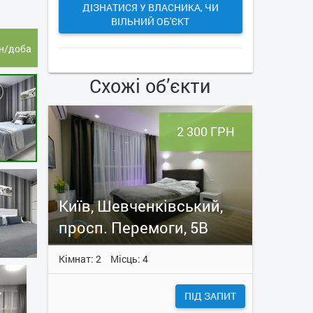
ДІЗНАТИСЯ У ВЛАСНИКА, ЧИ
ВІЛЬНИЙ ОБ'ЄКТ
н/доба
Схожі об’єкти
2 300 ГРН
Київ, Шевченківський,
просп. Перемоги, 5В
Кімнат: 2
Місць: 4
ПІД ЗАПИТ