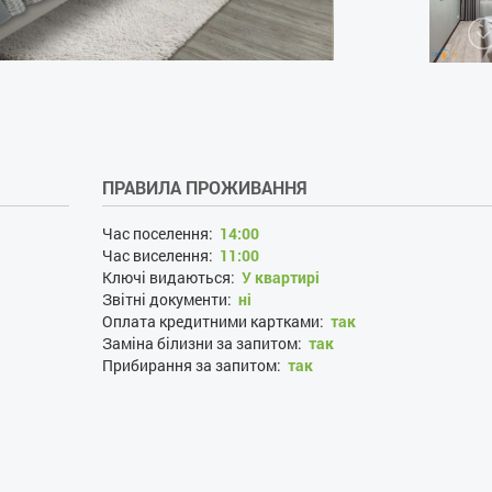
ПРАВИЛА ПРОЖИВАННЯ
Час поселення:
14:00
Час виселення:
11:00
Ключі видаються:
У квартирі
Звітні документи:
ні
Оплата кредитними картками:
так
Заміна білизни за запитом:
так
Прибирання за запитом:
так
Поселення проводиться цілодобово:
так
Проживання з господарями:
ні
Застава при поселенні, грн:
1000
Наявність документів, що посвідчують особу:
так
Особи, що не досягли 21 року:
ні