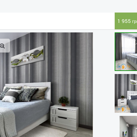
1 955
гр