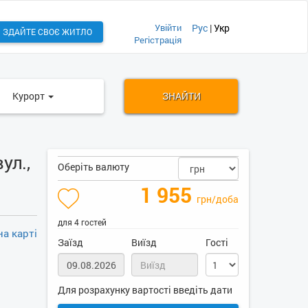
Увійти
Рус
|
Укр
ЗДАЙТЕ СВОЄ ЖИТЛО
Регістрація
Курорт
ЗНАЙТИ
ул.,
Оберіть валюту
1 955
грн/доба
для 4 гостей
а карті
Заїзд
Виїзд
Гості
Для розрахунку вартості введіть дати