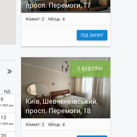
просп. Перемоги, 17
Кімнат: 2
Місць: 4
ПІД ЗАПИТ
1 610 ГРН
НД
6
Київ, Шевченківський,
1 955 грн
просп. Перемоги, 18
13
Кімнат: 2
Місць: 4
1 955 грн
20