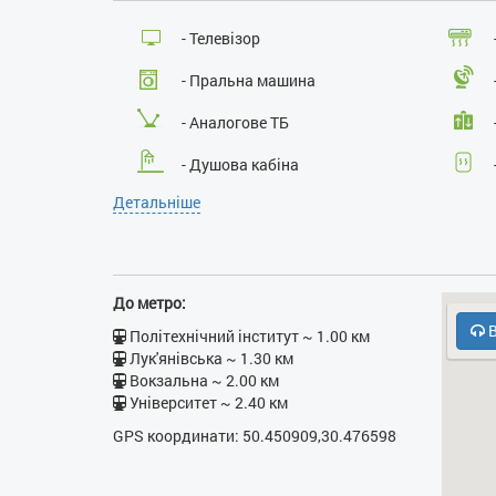
- Телевізор
- Пральна машина
- Аналогове ТБ
- Душова кабіна
Детальніше
- Прасувальна дошка
- Кухонна плита
- Безкоштовний паркінг
До метро:
В
- Інтернет провідний
Політехнічний інститут ~ 1.00 км
Лук'янівська ~ 1.30 км
Вокзальна ~ 2.00 км
Університет ~ 2.40 км
GPS координати: 50.450909,30.476598