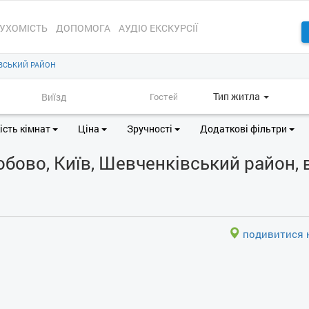
УХОМІСТЬ
ДОПОМОГА
АУДІО ЕКСКУРСІЇ
ВСЬКИЙ РАЙОН
Тип житла
ість кімнат
Ціна
Зручності
Додаткові фільтри
ово, Київ, Шевченківський район, в
подивитися н