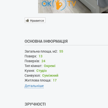
Нравится
ОСНОВНА ІНФОРМАЦІЯ
Загальна площа, м2:
55
Поверх:
13
Поверхів:
24
Тип кімнат:
Окремі
Кухня:
Студіо
Санвузол:
Суміжний
Житлова площа:
17
Площа кухні:
25
Детальніше
Рік ремонту:
2019
Вид з вікна панорамний:
так
Вид з вікна на вулицю:
так
ЗРУЧНОСТІ
Новобудова:
так