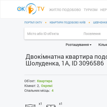
ЖИТЛО ПОДОБОВО
ТУРИЗМ
НЕР
ПОРТАЛ OKTV
♦
КВАРТИРИ ПОДОБОВО КИЇВ
♦
ШЕВЧЕНКІ
Розташування
Кільк
Двокімнатна квартира подоб
Шолуденка, 1А, ID 3096586
Об’єкт:
Квартира
Кімнат:
2,
Окремі
Спальних місць:
4
x1
x1