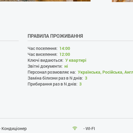
ПРАВИЛА ПРОЖИВАННЯ
Час поселення:
14:00
Час виселення:
12:00
Ключі видаються:
У квартирі
Звітні документи:
ні
Персонал розмовляє на:
Українська, Російська, Анг
Заміна білизни раз в N днів:
3
Прибирання раз в N днів:
3
Проживання з господарями:
ні
Застава при поселенні, грн:
1300
Наявність документів, що посвідчують особу:
так
Особи, що не досягли 21 року:
так
Розміщення з дітьми:
так
Розміщення з тваринами:
ні
Паління :
ні
- Кондиціонер
- WI-FI
Проведення масових заходів:
ні