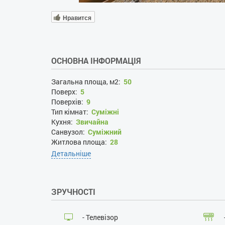
Нравится
ОСНОВНА ІНФОРМАЦІЯ
Загальна площа, м2:
50
Поверх:
5
Поверхів:
9
Тип кімнат:
Суміжні
Кухня:
Звичайна
Санвузол:
Суміжний
Житлова площа:
28
Площа кухні:
9
Детальніше
Рік ремонту:
2017
Вид з вікна на вулицю:
так
ЗРУЧНОСТІ
- Телевізор