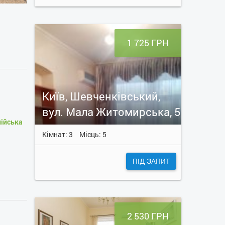
1 725 ГРН
Київ, Шевченківський,
вул. Мала Житомирська, 5
лійська
Кімнат: 3
Місць: 5
ПІД ЗАПИТ
2 530 ГРН