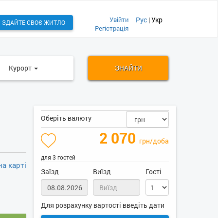
Увійти
Рус
|
Укр
ЗДАЙТЕ СВОЄ ЖИТЛО
Регістрація
Курорт
ЗНАЙТИ
Оберіть валюту
2 070
грн/доба
для 3 гостей
а карті
Заїзд
Виїзд
Гості
Для розрахунку вартості введіть дати