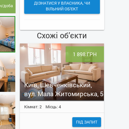
ДІЗНАТИСЯ У ВЛАСНИКА, ЧИ
н/доба
ВІЛЬНИЙ ОБ'ЄКТ
Схожі об’єкти
1 898 ГРН
Київ, Шевченківський,
вул. Мала Житомирська, 5
Кімнат: 2
Місць: 4
ПІД ЗАПИТ