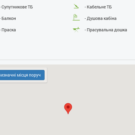
- Супутникове ТБ
- Кабельне ТБ
- Балкон
- Душова кабіна
- Праска
- Прасувальна дошка
- Електрочайник
- Кухонна плита
- Безкоштовний паркінг
- Охорона, консьєрж
- Холодильник
изначні місця поруч