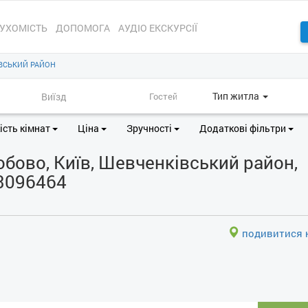
УХОМІСТЬ
ДОПОМОГА
АУДІО ЕКСКУРСІЇ
ВСЬКИЙ РАЙОН
Тип житла
ість кімнат
Ціна
Зручності
Додаткові фільтри
бово, Київ, Шевченківський район,
 3096464
подивитися н