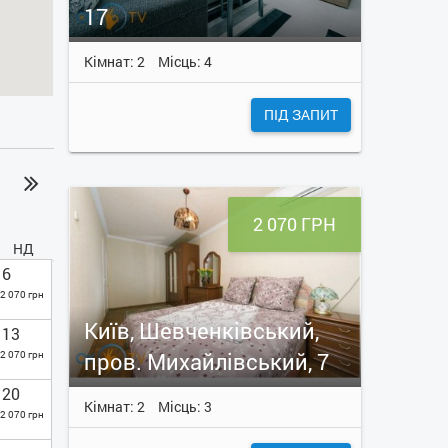
17
Кімнат: 2
Місць: 4
ПІД ЗАПИТ
2 070 ГРН
НД
6
2 070 грн
Київ, Шевченківський,
13
пров. Михайлівський, 7
2 070 грн
20
Кімнат: 2
Місць: 3
2 070 грн