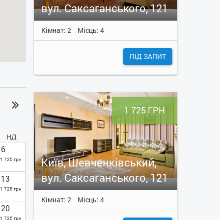
вул. Саксаганського, 121
Кімнат: 2
Місць: 4
ПІД ЗАПИТ
1 725 ГРН
НД
6
Київ, Шевченківський,
1 725 грн
вул. Саксаганського, 121
13
1 725 грн
Кімнат: 2
Місць: 4
20
1 725 грн