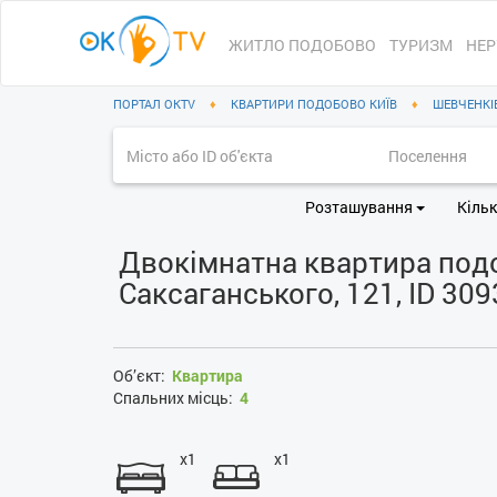
ЖИТЛО ПОДОБОВО
ТУРИЗМ
НЕР
ПОРТАЛ OKTV
♦
КВАРТИРИ ПОДОБОВО КИЇВ
♦
ШЕВЧЕНКІ
Розташування
Кільк
Двокімнатна квартира подоб
Саксаганського, 121, ID 30
Об’єкт:
Квартира
Спальних місць:
4
x1
x1