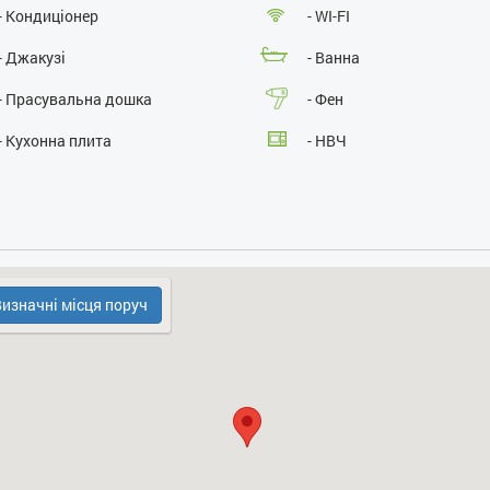
- Кондиціонер
- WI-FI
- Джакузі
- Ванна
- Прасувальна дошка
- Фен
- Кухонна плита
- НВЧ
изначні місця поруч