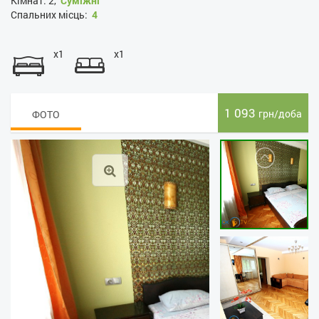
Кімнат:
2,
Суміжні
Спальних місць:
4
x1
x1
1 093
грн/доба
ФОТО