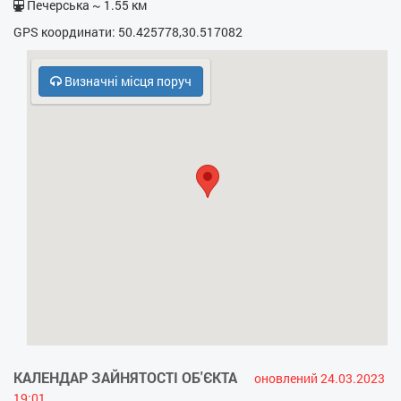
Печерська ~ 1.55 км
- Праска
GPS координати: 50.425778,30.517082
- Прасувальна дошка
Визначні місця поруч
- Фен
- Електрочайник
- Кухонна плита
- НВЧ
- Кодовий замок у під’їзді
- Інтернет провідний
КАЛЕНДАР ЗАЙНЯТОСТІ ОБ'ЄКТА
оновлений 24.03.2023
19:01