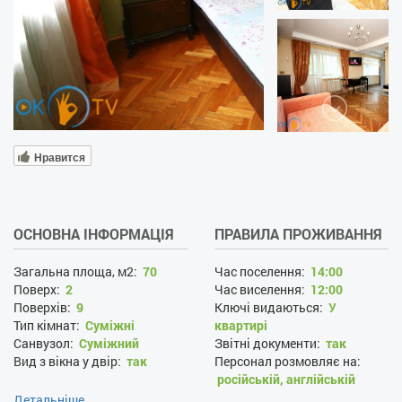
Нравится
ОСНОВНА ІНФОРМАЦІЯ
ПРАВИЛА ПРОЖИВАННЯ
Загальна площа, м2:
70
Час поселення:
14:00
Поверх:
2
Час виселення:
12:00
Поверхів:
9
Ключі видаються:
У
Тип кімнат:
Суміжні
квартирі
Санвузол:
Суміжний
Звітні документи:
так
Вид з вікна у двір:
так
Персонал розмовляє на:
російській, англійській
Оплата кредитними
Детальніше