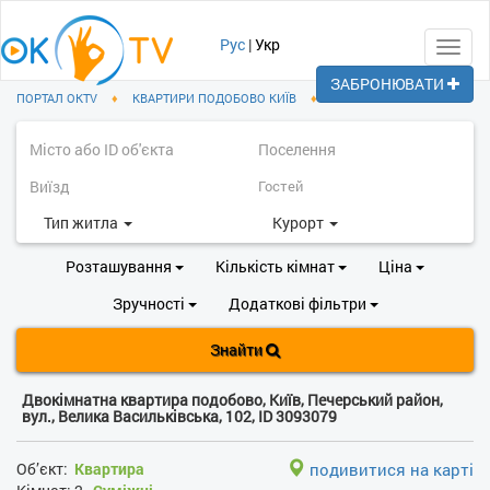
Рус
|
Укр
Toggl
navig
ЗАБРОНЮВАТИ
ПОРТАЛ OKTV
♦
КВАРТИРИ ПОДОБОВО КИЇВ
♦
ПЕЧЕРСЬКИЙ РАЙОН
Тип житла
Курорт
Розташування
Кількість кімнат
Ціна
Зручності
Додаткові фільтри
Знайти
Двокімнатна квартира подобово, Київ, Печерський район,
вул., Велика Васильківська, 102, ID 3093079
Об’єкт:
Квартира
подивитися на карті