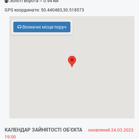
Золоті ворота ~ 0.94 км
- Електрочайник
GPS координати: 50.440483,30.518573
- Кухонна плита
Визначні місця поруч
- НВЧ
- Кодовий замок у під’їзді
- Охорона, консьєрж
- Телефон стаціонарний
КАЛЕНДАР ЗАЙНЯТОСТІ ОБ'ЄКТА
оновлений 24.03.2023
19:00