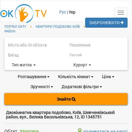
Рус
|
Укр
Toggl
navig
ЗАБРОНЮВАТИ
ПОРТАЛ OKTV
♦
КВАРТИРИ ПОДОБОВО КИЇВ
♦
ШЕВЧЕНКІВСЬКИЙ
РАЙОН
Тип житла
Курорт
Розташування
Кількість кімнат
Ціна
Зручності
Додаткові фільтри
Знайти
Двокімнатна квартира подобово, Київ, Шевченківський
район, вул., Велика Васильківська, 12, ID 1345751
Об’єкт:
Квартира
подивитися на карті