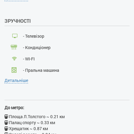
посвідчують особу:
так
Особи, що не досягли 21
року:
ні
ЗРУЧНОСТІ
Розміщення з дітьми:
так
Розміщення з тваринами:
ні
Паління :
ні
- Телевізор
Проведення масових
заходів:
ні
- Кондиціонер
- WI-FI
- Пральна машина
Детальніше
- Кабельне ТБ
- Балкон
- Ванна
До метро:
- Праска
Площа Л.Толстого ~ 0.21 км
Палац спорту ~ 0.33 км
- Прасувальна дошка
Хрещатик ~ 0.87 км