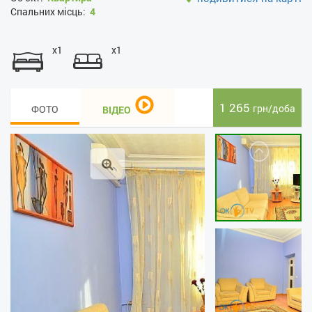
Спальних місць:
4
x1
x1
1 265
грн/доба
ФОТО
ВІДЕО