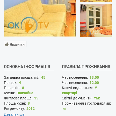
Нравится
ОСНОВНА ІНФОРМАЦІЯ
ПРАВИЛА ПРОЖИВАННЯ
Загальна площа, м2:
45
Час поселення:
13:00
Поверх:
4
Час виселення:
12:00
Поверхів:
8
Ключі видаються:
У
Кухня:
Звичайна
квартирі
Житлова площа:
35
Звітні документи:
так
Площа кухні:
8
Проживання з господарями:
Рік ремонту:
2012
ні
Наявність документів, що
Детальніше