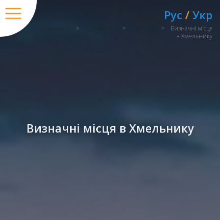
Рус
/
Укр
Мова:
Головна
>
Туризм
>
Блог
>
Визначні місця
в Хмельнику
Визначні місця в Хмельнику
Вхід
/
Регістрація