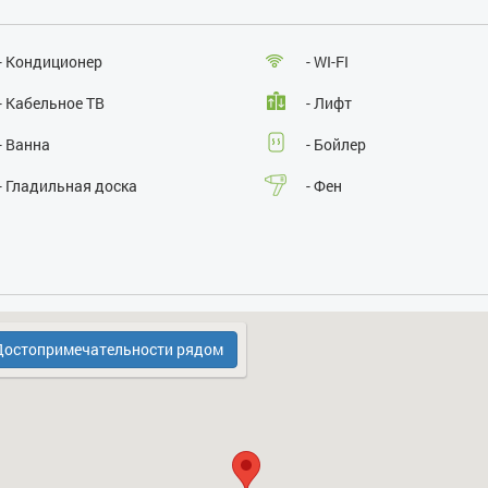
Лица, не достигшие 21 года:
нет
Размещение с детьми:
да
Размещение с животными:
да
- Кондиционер
- WI-FI
Курение:
нет
Проведение массовых мероприятий:
нет
- Кабельное ТВ
- Лифт
- Ванна
- Бойлер
- Гладильная доска
- Фен
- Кухонная плита
- СВЧ
- Кодовый замок в парадном
- Духовка
остопримечательности рядом