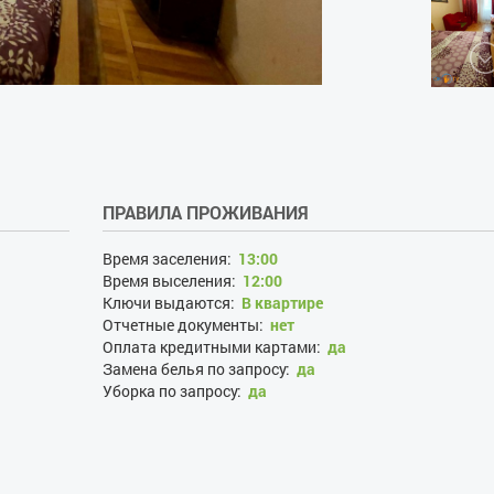
ПРАВИЛА ПРОЖИВАНИЯ
Время заселения:
13:00
Время выселения:
12:00
Ключи выдаются:
В квартире
Отчетные документы:
нет
Оплата кредитными картами:
да
Замена белья по запросу:
да
Уборка по запросу:
да
Заселение проводится круглосуточно:
да
Проживание с хозяевами:
нет
Залог при поселении, грн:
500
Наличие документов, удостоверяющих личность:
да