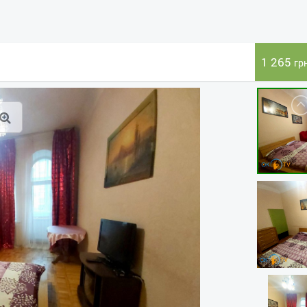
1 265
гр