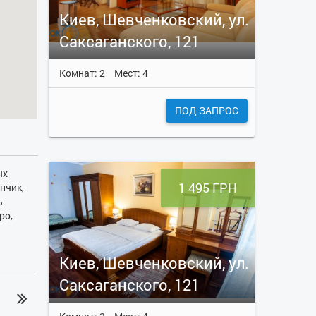
Киев, Шевченковский, ул.
Саксаганского, 121
Комнат: 2
Мест: 4
ПОД ЗАПРОС
ых
1 495 ГРН
нчик,
ь
ро,
вух
Киев, Шевченковский, ул.
Саксаганского, 121