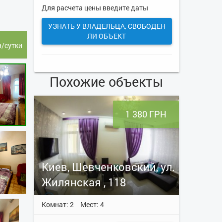
Для расчета цены введите даты
УЗНАТЬ У ВЛАДЕЛЬЦА, СВОБОДЕН
ЛИ ОБЪЕКТ
н/сутки
Похожие объекты
1 380 ГРН
Киев, Шевченковский, ул.
Жилянская , 118
Комнат: 2
Мест: 4