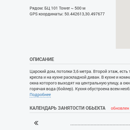
Рядом: БЦ 101 Tower ~ 500 м
GPS координаты: 50.442613,30.497677
ОПИСАНИЕ
Царский дом, потолки 3,6 метра. Второй этаж, ест
кресла и на кухне раскладной диван. В кухне и комн
окна которого выходят на центральную улицу, а окн
горячая вода (бойлер). Кухня обустроена всем не
возле дома остановка городского транспорта в люб
Подробнее
минутах ходьбы ТРЦ Украина, Цирк, Сильпо, много р
КАЛЕНДАРЬ ЗАНЯТОСТИ ОБЬЕКТА
обновлен 