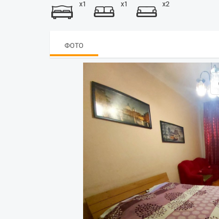
x1
x1
x2
ФОТО