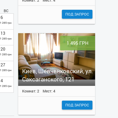
Комнат: 2
Мест: 4
ВС
ПОД ЗАПРОС
6
1 265 грн
13
1 265 грн
1 495 ГРН
20
1 265 грн
27
Киев, Шевченковский, ул.
1 265 грн
Саксаганского, 121
4
1 265 грн
Комнат: 2
Мест: 4
ПОД ЗАПРОС