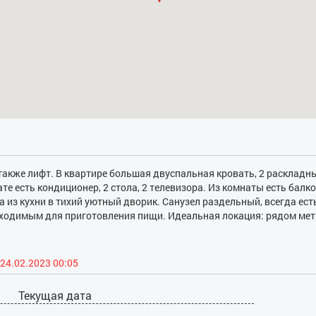
ь также лифт. В квартире большая двуспальная кровать, 2 раскладн
ате есть кондиционер, 2 стола, 2 телевизора. Из комнаты есть балко
а из кухни в тихий уютный дворик. Санузел раздельный, всегда ест
обходимым для приготовления пищи. Идеальная локация: рядом мет
ую точку города, до Крещатика 5 минут езды, 15 минут пешком. В д
есторанов, кафе, банки, аптеки.
24.02.2023 00:05
Текущая дата