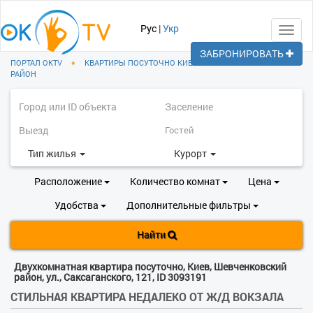
Рус
|
Укр
Toggl
navig
ЗАБРОНИРОВАТЬ
ПОРТАЛ OKTV
♦
КВАРТИРЫ ПОСУТОЧНО КИЕВ
♦
ШЕВЧЕНКОВСКИЙ
РАЙОН
Тип жилья
Курорт
Расположение
Количество комнат
Цена
Удобства
Дополнительные фильтры
Найти
Двухкомнатная квартира посуточно, Киев, Шевченковский
район, ул., Саксаганского, 121, ID 3093191
СТИЛЬНАЯ КВАРТИРА НЕДАЛЕКО ОТ Ж/Д ВОКЗАЛА