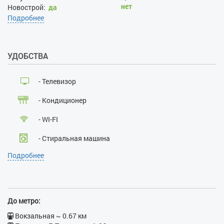
нет
Новострой:
да
Наличие документов,
Подробнее
удостоверяющих личность:
да
Лица, не достигшие 21 года:
УДОБСТВА
нет
Размещение с детьми:
да
Размещение с животными:
- Телевизор
нет
Курение:
нет
- Кондиционер
Проведение массовых
мероприятий:
нет
- WI-FI
- Стиральная машина
Подробнее
- Ванна
- Утюг
- Гладильная доска
До метро:
- Фен
Вокзальная ~ 0.67 км