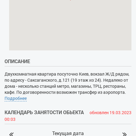
ОПИСАНИЕ
Двухкомнатная квартира посуточно Киев, вокзал Ж/Д рядом,
по адресу - Саксаганского, д.121 (19 этаж из 24). Недалеко от
дома - несколько станций метро, магазины, ТРЦ, рестораны,
кафе. По договоренности возможен трансфер из аэропорта.
Есть где провести время и удобно добираться в любой район
Подробнее
столицы. Дом охраняется, выделена парковка. В квартире 2
балкона, выполнен дизайнерский ремонт, а интерьер комнат
КАЛЕНДАРЬ ЗАНЯТОСТИ ОБЬЕКТА
обновлен 19.03.2023
обустроен со вкусом. Есть все необходимое - от мебели до
00:03
техники. Всего 4 спальных места - удобный диван и
просторная кровать. Установлен ТВ, кондиционер,
Текущая дата
бесплатный Wi-Fi. На кухне - холодильник, СВЧ, полный набор