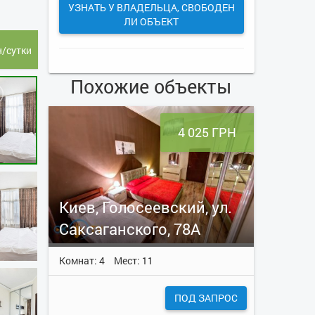
УЗНАТЬ У ВЛАДЕЛЬЦА, СВОБОДЕН
ЛИ ОБЪЕКТ
н/сутки
Похожие объекты
4 025 ГРН
Киев, Голосеевский, ул.
Саксаганского, 78А
Комнат: 4
Мест: 11
ПОД ЗАПРОС