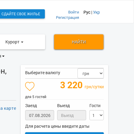
Войти
Рус
|
Укр
СДАЙТЕ СВОЕ ЖИЛЬЕ
Регистрация
Курорт
НАЙТИ
ы
н,
Выберите валюту
3 220
грн/сутки
для 5 гостей
Заезд
Выезд
Гости
а карте
Для расчета цены введите даты