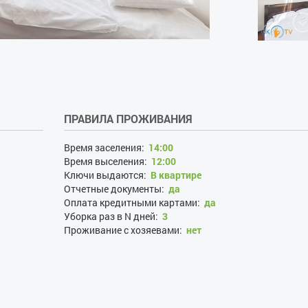
ПРАВИЛА ПРОЖИВАНИЯ
Время заселения:
14:00
Время выселения:
12:00
Ключи выдаются:
В квартире
Отчетные документы:
да
Оплата кредитными картами:
да
Уборка раз в N дней:
3
Проживание с хозяевами:
нет
Залог при поселении, грн:
2000
Наличие документов, удостоверяющих личность:
да
Лица, не достигшие 21 года:
нет
Размещение с детьми:
нет
Размещение с животными:
нет