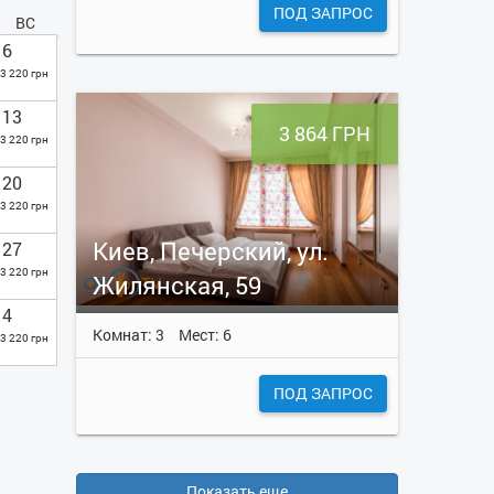
ПОД ЗАПРОС
ВС
6
3 220 грн
13
3 864 ГРН
3 220 грн
20
3 220 грн
Киев, Печерский, ул.
27
3 220 грн
Жилянская, 59
4
Комнат: 3
Мест: 6
3 220 грн
ПОД ЗАПРОС
Показать еще