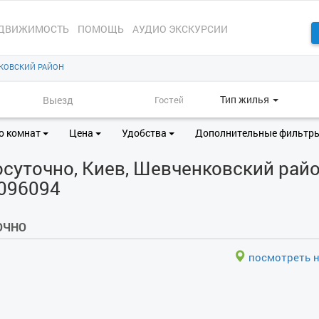
ДВИЖИМОСТЬ
ПОМОЩЬ
АУДИО ЭКСКУРСИИ
КОВСКИЙ РАЙОН
Тип жилья
о комнат
Цена
Удобства
Дополнительные фильтр
суточно, Киев, Шевченковский райо
3096094
ОЧНО
посмотреть н