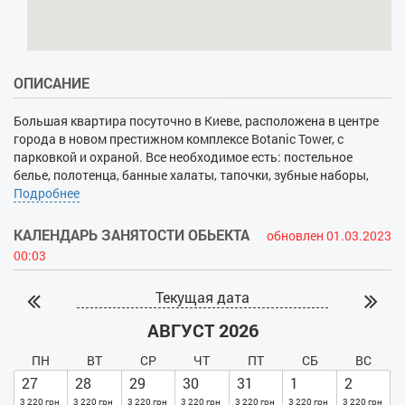
ОПИСАНИЕ
Большая квартира посуточно в Киеве, расположена в центре
города в новом престижном комплексе Botanic Tower, с
парковкой и охраной. Все необходимое есть: постельное
белье, полотенца, банные халаты, тапочки, зубные наборы,
посуда, куллер с питьевой водой. Количество спальных мест:
Подробнее
2+2+1. Рядом ж/д вокзал, Цирк, Владимирский собор,
ботанический сад. Рядом ст. метро Вокзальная, Университет.
КАЛЕНДАРЬ ЗАНЯТОСТИ ОБЬЕКТА
обновлен 01.03.2023
Много уютных кафе и ресторанов.
00:03
Текущая дата
АВГУСТ 2026
ПН
ВТ
СР
ЧТ
ПТ
СБ
ВС
27
28
29
30
31
1
2
3 220 грн
3 220 грн
3 220 грн
3 220 грн
3 220 грн
3 220 грн
3 220 грн