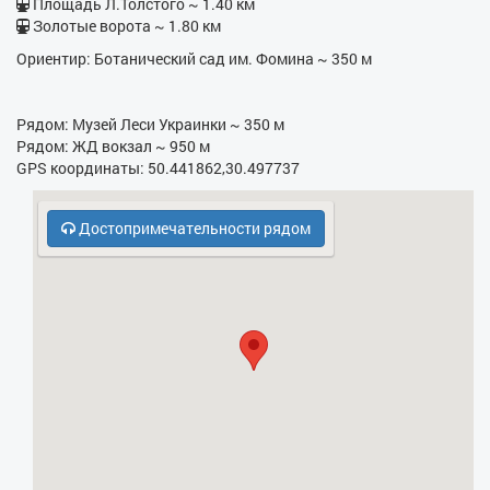
Площадь Л.Толстого ~ 1.40 км
Золотые ворота ~ 1.80 км
- Бойлер
Ориентир: Ботанический сад им. Фомина ~ 350 м
- Утюг
- Фен
Рядом: Музей Леси Украинки ~ 350 м
Рядом: ЖД вокзал ~ 950 м
- Электрочайник
GPS координаты: 50.441862,30.497737
- Кухонная плита
Достопримечательности рядом
- СВЧ
- Бесплатная парковка
- Охрана, консьерж
- Духовка
- Холодильник