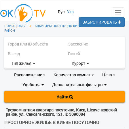
Рус
|
Укр
Toggl
navig
ЗАБРОНИРОВАТЬ
ПОРТАЛ OKTV
♦
КВАРТИРЫ ПОСУТОЧНО КИЕВ
♦
ШЕВЧЕНКОВСКИЙ
РАЙОН
Тип жилья
Курорт
Расположение
Количество комнат
Цена
Удобства
Дополнительные фильтры
Найти
Трехкомнатная квартира посуточно, Киев, Шевченковский
район, ул., Саксаганского, 121, ID 3096084
ПРОСТОРНОЕ ЖИЛЬЕ В КИЕВЕ ПОСУТОЧНО