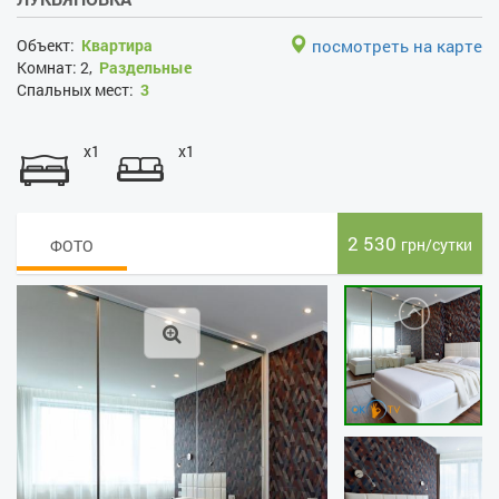
Объект:
Квартира
посмотреть на карте
Комнат:
2,
Раздельные
Спальных мест:
3
x1
x1
2 530
грн/сутки
ФОТО