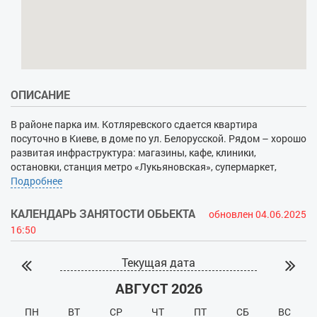
ОПИСАНИЕ
В районе парка им. Котляревского сдается квартира
посуточно в Киеве, в доме по ул. Белорусской. Рядом – хорошо
развитая инфраструктура: магазины, кафе, клиники,
остановки, станция метро «Лукьяновская», супермаркет,
Лукьяновский рынок, аптеки, банки и пр. Двухкомнатная
Подробнее
квартира расположена на 14-м этаже нового высотного дома
бизнес-класса. Трое гостей смогут почувствовать комфорт и
КАЛЕНДАРЬ ЗАНЯТОСТИ ОБЬЕКТА
обновлен 04.06.2025
уют апартаментов, воспользовавшись удобными спальными
16:50
местами, красивой мебелью, современными бытовыми
приборами и качественной сантехникой. В спальне имеется
Текущая дата
гарнитур с широкой кроватью, шкаф-купе, стол и стул.
Гостиная и кухня составляют единое большое, стильно
АВГУСТ 2026
оформленное пространство. Диван, телевизор, кондиционер,
обеденная группа, встроенная кухонная мебель и техника –
ПН
ВТ
СР
ЧТ
ПТ
СБ
ВС