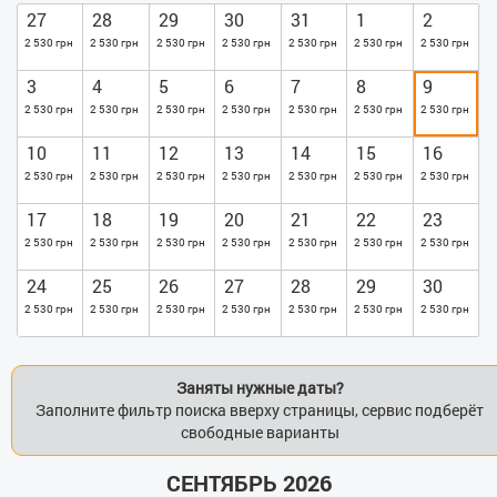
неполный список предметов в этой комнате. В апартаментах
27
28
29
30
31
1
2
сделан модный ремонт, присутствуют элементы стиля «хай-
2 530 грн
2 530 грн
2 530 грн
2 530 грн
2 530 грн
2 530 грн
2 530 грн
тек», светлая гамма, яркий декор. В санузле размещена
душевая кабина, стиральная машина, водонагреватель.
3
4
5
6
7
8
9
Выдаются гостевые тапочки, тапочки, постель.
2 530 грн
2 530 грн
2 530 грн
2 530 грн
2 530 грн
2 530 грн
2 530 грн
10
11
12
13
14
15
16
2 530 грн
2 530 грн
2 530 грн
2 530 грн
2 530 грн
2 530 грн
2 530 грн
17
18
19
20
21
22
23
2 530 грн
2 530 грн
2 530 грн
2 530 грн
2 530 грн
2 530 грн
2 530 грн
24
25
26
27
28
29
30
2 530 грн
2 530 грн
2 530 грн
2 530 грн
2 530 грн
2 530 грн
2 530 грн
Заняты нужные даты?
Заполните фильтр поиска вверху страницы, сервис подберёт
свободные варианты
СЕНТЯБРЬ 2026