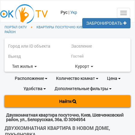
Рус
|
Укр
Toggl
navig
ЗАБРОНИРОВАТЬ
ПОРТАЛ OKTV
♦
КВАРТИРЫ ПОСУТОЧНО КИЕВ
♦
ШЕВЧЕНКОВСКИЙ
РАЙОН
Тип жилья
Курорт
Расположение
Количество комнат
Цена
Удобства
Дополнительные фильтры
Найти
Двухкомнатная квартира посуточно, Киев, Шевченковский
район, ул., Белорусская, 36а, ID 3094954
ДВУХКОМНАТНАЯ КВАРТИРА В НОВОМ ДОМЕ,
ЛУКЬЯНОВКА