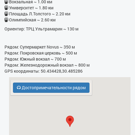
- Бойлер
Вокзальная ~ 1.00 км
Университет ~ 1.80 км
- Электрочайник
Площадь Л.Толстого ~ 2.20 км
Олимпийская ~ 2.60 км
- Кухонная плита
Ориентир: ТРЦ Ультрамарин ~ 130 м
- СВЧ
- Бесплатная парковка
Рядом: Супермаркет Novus ~ 350 м
Рядом: Покровская церковь ~ 500 м
- Кодовый замок в парадном
Рядом: Южный вокзал ~ 700 м
Рядом: Железнодорожный вокзал ~ 800 м
- Охрана, консьерж
GPS координаты: 50.434428,30.485286
- Холодильник
Достопримечательности рядом