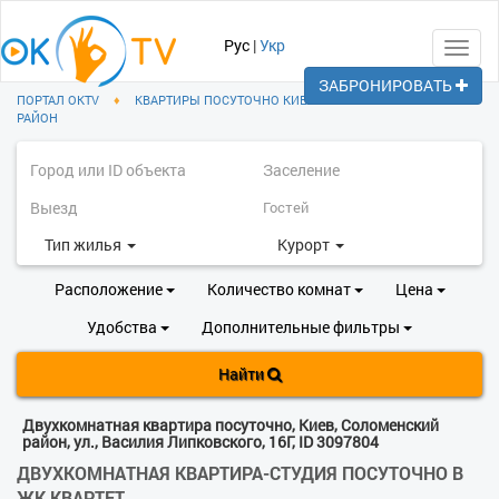
Рус
|
Укр
Toggl
navig
ЗАБРОНИРОВАТЬ
ПОРТАЛ OKTV
♦
КВАРТИРЫ ПОСУТОЧНО КИЕВ
♦
СОЛОМЕНСКИЙ
РАЙОН
Тип жилья
Курорт
Расположение
Количество комнат
Цена
Удобства
Дополнительные фильтры
Найти
Двухкомнатная квартира посуточно, Киев, Соломенский
район, ул., Василия Липковского, 16Г, ID 3097804
ДВУХКОМНАТНАЯ КВАРТИРА-СТУДИЯ ПОСУТОЧНО В
ЖК КВАРТЕТ