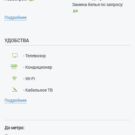
Замена белья по запросу:
да
Уборка по запросу:
да
Подробнее
Проживание с хозяевами:
нет
Залог при поселении, грн:
УДОБСТВА
1500
Наличие документов,
удостоверяющих личность:
- Телевизор
да
Лица, не достигшие 21 года:
- Кондиционер
нет
Размещение с детьми:
да
- WI-FI
Размещение с животными:
нет
- Кабельное ТВ
Курение:
нет
Подробнее
Проведение массовых
- Лифт
мероприятий:
нет
- Балкон
- Душевая кабина
До метро: