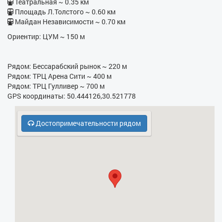
Театральная ~ 0.35 км
- Утюг
Площадь Л.Толстого ~ 0.60 км
Майдан Независимости ~ 0.70 км
- Гладильная доска
Ориентир: ЦУМ ~ 150 м
- Фен
- Электрочайник
Рядом: Бессарабский рынок ~ 220 м
Рядом: ТРЦ Арена Сити ~ 400 м
- Кухонная плита
Рядом: ТРЦ Гулливер ~ 700 м
GPS координаты: 50.444126,30.521778
- СВЧ
- Охрана, консьерж
Достопримечательности рядом
- Холодильник