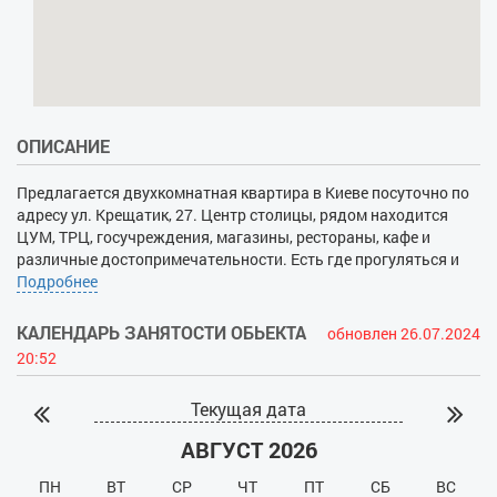
ОПИСАНИЕ
Предлагается двухкомнатная квартира в Киеве посуточно по
адресу ул. Крещатик, 27. Центр столицы, рядом находится
ЦУМ, ТРЦ, госучреждения, магазины, рестораны, кафе и
различные достопримечательности. Есть где прогуляться и
провести время. Удобное местоположения для гостей города -
Подробнее
рядом с домом несколько ст. метро. Квартира элит-уровня, с
новым ремонтом, шикарной мебелью и стильным интерьером.
КАЛЕНДАРЬ ЗАНЯТОСТИ ОБЬЕКТА
обновлен 26.07.2024
К Вашим услугам большой LCD-телевизор, WI-FI,
20:52
кондиционеры в комнатах. На кухне - комплект посуды,
приборы, эл.чайник, плита, СВЧ, холодильник. В цену аренды
Текущая дата
входит средства гигиены, постельное белье, полотенца.
АВГУСТ 2026
ПН
ВТ
СР
ЧТ
ПТ
СБ
ВС