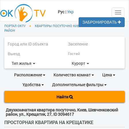
Рус
|
Укр
Toggl
navig
ЗАБРОНИРОВАТЬ
ПОРТАЛ OKTV
♦
КВАРТИРЫ ПОСУТОЧНО КИЕВ
♦
ШЕВЧЕНКОВСКИЙ
РАЙОН
Тип жилья
Курорт
Расположение
Количество комнат
Цена
Удобства
Дополнительные фильтры
Найти
Двухкомнатная квартира посуточно, Киев, Шевченковский
район, ул., Крещатик, 27, ID 3094617
ПРОСТОРНАЯ КВАРТИРА НА КРЕЩАТИКЕ