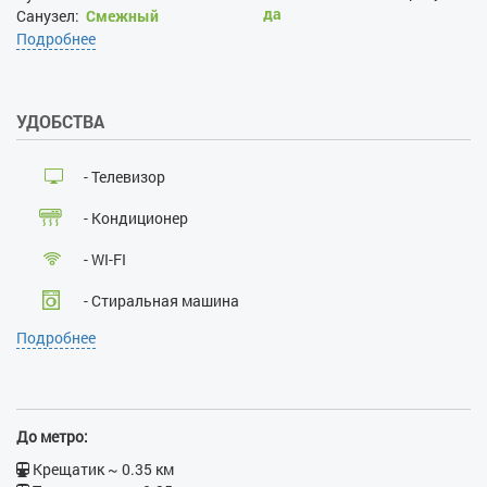
да
Санузел:
Смежный
Замена белья раз в N дней:
Подробнее
3
Уборка по запросу:
да
Уборка раз в N дней:
3
УДОБСТВА
Заселение не позже:
22:00
Заселение не ранее:
7:00
Проживание с хозяевами:
- Телевизор
нет
Залог при поселении, грн:
- Кондиционер
2000
Наличие документов,
- WI-FI
удостоверяющих личность:
да
- Стиральная машина
Лица, не достигшие 21 года:
Подробнее
нет
- Кабельное ТВ
Размещение с детьми:
да
- Лифт
Размещение с животными:
нет
- Ванна
Курение:
нет
До метро:
Проведение массовых
- Бойлер
Крещатик ~ 0.35 км
мероприятий:
нет