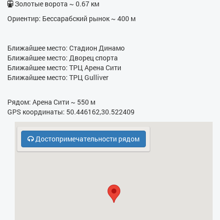
Золотые ворота ~ 0.67 км
- Утюг
Ориентир: Бессарабский рынок ~ 400 м
- Фен
- Электрочайник
Ближайшее место: Стадион Динамо
Ближайшее место: Дворец спорта
- Кухонная плита
Ближайшее место: ТРЦ Арена Сити
Ближайшее место: ТРЦ Gulliver
- СВЧ
Рядом: Арена Сити ~ 550 м
- Бесплатная парковка
GPS координаты: 50.446162,30.522409
- Охрана, консьерж
Достопримечательности рядом
- Духовка