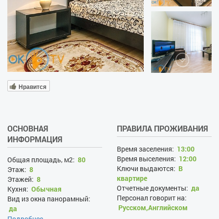
Нравится
ОСНОВНАЯ
ПРАВИЛА ПРОЖИВАНИЯ
ИНФОРМАЦИЯ
Время заселения:
13:00
Время выселения:
12:00
Общая площадь, м2:
80
Ключи выдаются:
В
Этаж:
8
квартире
Этажей:
8
Отчетные документы:
да
Кухня:
Обычная
Персонал говорит на:
Вид из окна панорамный:
Русском,Английском
да
Проживание с хозяевами:
Вид из окна на улицу:
да
Подробнее