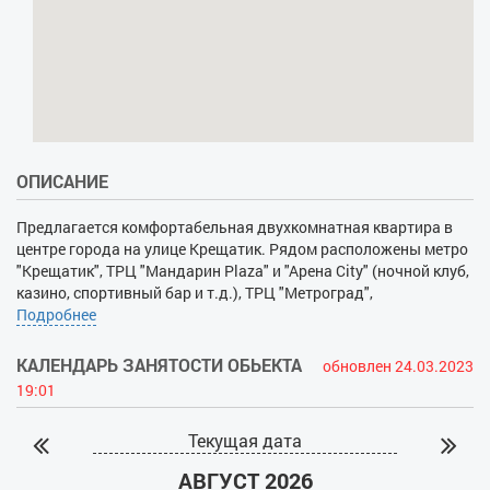
ОПИСАНИЕ
Предлагается комфортабельная двухкомнатная квартира в
центре города на улице Крещатик. Рядом расположены метро
"Крещатик", ТРЦ "Мандарин Plaza" и "Арена City" (ночной клуб,
казино, спортивный бар и т.д.), ТРЦ "Метроград",
Бессарабский рынок, ТРК "Глобус", круглосуточный
Подробнее
супермаркет, рестораны и кафе на любой вкус. Планировка
квартиры: полноценная спальня с двуспальной кроватью,
КАЛЕНДАРЬ ЗАНЯТОСТИ ОБЬЕКТА
обновлен 24.03.2023
гостиная с двуспальным диваном, кухня полностью
19:01
укомплектована бытовыми и столовыми приборами, санузел
раздельный. При необходимости предоставляется полный
Текущая дата
пакет отчетных документов.
АВГУСТ 2026