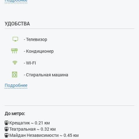
нет
Залог при поселении, грн:
500
УДОБСТВА
Наличие документов,
удостоверяющих личность:
да
- Телевизор
Лица, не достигшие 21 года:
нет
- Кондиционер
Размещение с детьми:
нет
Размещение с животными:
- WI-FI
нет
Курение:
нет
- Стиральная машина
Проведение массовых
Подробнее
мероприятий:
нет
- Кабельное ТВ
- Лифт
- Балкон
До метро:
- Ванна
Крещатик ~ 0.21 км
Театральная ~ 0.32 км
- Бойлер
Майдан Независимости ~ 0.45 км