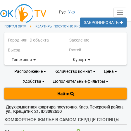
Рус
|
Укр
Toggl
navig
ЗАБРОНИРОВАТЬ
ПОРТАЛ OKTV
♦
КВАРТИРЫ ПОСУТОЧНО КИЕВ
♦
ПЕЧЕРСКИЙ РАЙОН
Тип жилья
Курорт
Расположение
Количество комнат
Цена
Удобства
Дополнительные фильтры
Найти
Двухкомнатная квартира посуточно, Киев, Печерский район,
ул., Крещатик, 21, ID 3092650
КОМФОРТНОЕ ЖИЛЬЕ В САМОМ СЕРДЦЕ СТОЛИЦЫ