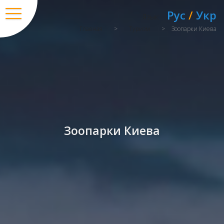
Рус
/
Укр
Язык:
Главная
>
Туризм
>
Зоопарки Киева
Зоопарки Киева
Вход
/
Регистрация