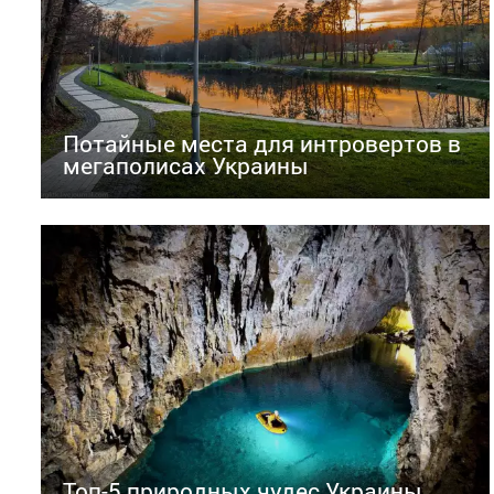
Потайные места для интровертов в
мегаполисах Украины
Топ-5 природных чудес Украины