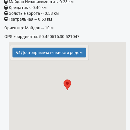
- Ванна
Майдан Независимости ~ 0.23 км
Курение:
да
Крещатик ~ 0.46 км
Проведение массовых
- Бойлер
Золотые ворота ~ 0.58 км
мероприятий:
нет
Театральная ~ 0.63 км
- Утюг
Ориентир: Майдан ~ 10 м
- Гладильная доска
GPS координаты: 50.450516,30.521047
- Фен
Достопримечательности рядом
- Электрочайник
- Кухонная плита
- СВЧ
- Бесплатная парковка
- Кодовый замок в парадном
- Интернет проводной
- Холодильник