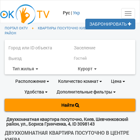
Рус
|
Укр
Toggl
navig
ЗАБРОНИРОВАТЬ
ПОРТАЛ OKTV
♦
КВАРТИРЫ ПОСУТОЧНО КИЕВ
♦
ШЕВЧЕНКОВСКИЙ
РАЙОН
Тип жилья
Курорт
Расположение
Количество комнат
Цена
Удобства
Дополнительные фильтры
Найти
Двухкомнатная квартира посуточно, Киев, Шевченковский
район, ул., Бориса Гринченка, 4, ID 3098143
ДВУХКОМНАТНАЯ КВАРТИРА ПОСУТОЧНО В ЦЕНТРЕ
КИЕВА