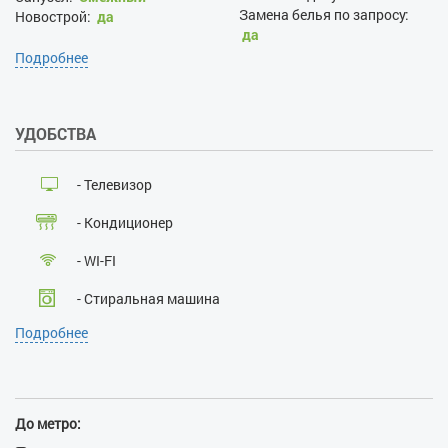
Замена белья по запросу:
Новострой:
да
да
Уборка по запросу:
да
Подробнее
Проживание с хозяевами:
нет
Залог при поселении, грн:
УДОБСТВА
1600
Наличие документов,
удостоверяющих личность:
- Телевизор
да
Лица, не достигшие 21 года:
- Кондиционер
нет
Размещение с детьми:
да
- WI-FI
Размещение с животными:
нет
- Стиральная машина
Курение:
нет
Подробнее
Проведение массовых
- Кабельное ТВ
мероприятий:
нет
- Лифт
- Ванна
До метро: