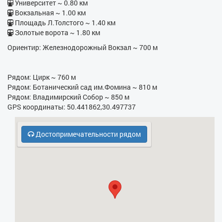
- Душевая кабина
Университет ~ 0.80 км
Вокзальная ~ 1.00 км
- Бойлер
Площадь Л.Толстого ~ 1.40 км
Золотые ворота ~ 1.80 км
- Электрочайник
Ориентир: Железнодорожный Вокзал ~ 700 м
- Кухонная плита
- СВЧ
Рядом: Цирк ~ 760 м
Рядом: Ботанический сад им.Фомина ~ 810 м
- Бесплатная парковка
Рядом: Владимирский Собор ~ 850 м
GPS координаты: 50.441862,30.497737
- Кодовый замок в парадном
- Охрана, консьерж
Достопримечательности рядом
- Духовка
- Холодильник