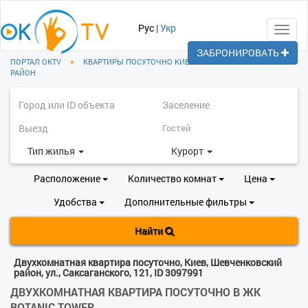
Рус
|
Укр
Toggl
navig
ЗАБРОНИРОВАТЬ
ПОРТАЛ OKTV
♦
КВАРТИРЫ ПОСУТОЧНО КИЕВ
♦
ШЕВЧЕНКОВСКИЙ
РАЙОН
Тип жилья
Курорт
Расположение
Количество комнат
Цена
Удобства
Дополнительные фильтры
Найти
Двухкомнатная квартира посуточно, Киев, Шевченковский
район, ул., Саксаганского, 121, ID 3097991
ДВУХКОМНАТНАЯ КВАРТИРА ПОСУТОЧНО В ЖК
BOTANIC TOWER