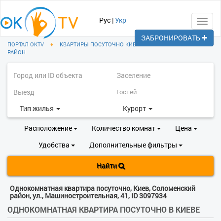
Рус
|
Укр
Toggl
navig
ЗАБРОНИРОВАТЬ
ПОРТАЛ OKTV
♦
КВАРТИРЫ ПОСУТОЧНО КИЕВ
♦
СОЛОМЕНСКИЙ
РАЙОН
Тип жилья
Курорт
Расположение
Количество комнат
Цена
Удобства
Дополнительные фильтры
Найти
Однокомнатная квартира посуточно, Киев, Соломенский
район, ул., Машиностроительная, 41, ID 3097934
ОДНОКОМНАТНАЯ КВАРТИРА ПОСУТОЧНО В КИЕВЕ