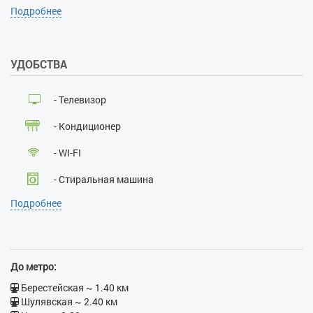
Уборка по запросу:
да
Подробнее
Проживание с хозяевами:
нет
Залог при поселении, грн:
УДОБСТВА
1000
Наличие документов,
удостоверяющих личность:
- Телевизор
да
Лица, не достигшие 21 года:
- Кондиционер
нет
Размещение с детьми:
да
- WI-FI
Размещение с животными:
нет
- Стиральная машина
Курение:
нет
Подробнее
Проведение массовых
- Кабельное ТВ
мероприятий:
нет
- Лифт
- Душевая кабина
До метро:
- Бойлер
Берестейская ~ 1.40 км
Шулявская ~ 2.40 км
- Электрочайник