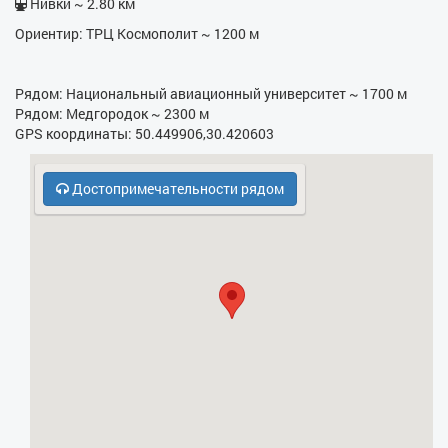
Нивки ~ 2.80 км
Ориентир: ТРЦ Космополит ~ 1200 м
- Кухонная плита
- СВЧ
Рядом: Национальный авиационный университет ~ 1700 м
- Бесплатная парковка
Рядом: Медгородок ~ 2300 м
GPS координаты: 50.449906,30.420603
- Кодовый замок в парадном
Достопримечательности рядом
- Охрана, консьерж
- Холодильник