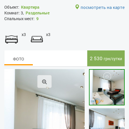
Объект:
Квартира
посмотреть на карте
Комнат:
3,
Раздельные
Спальных мест:
9
x3
x3
2 530
грн/сутки
ФОТО