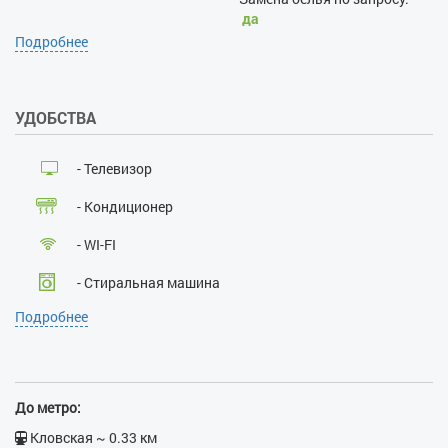
да
Уборка по запросу:
да
Подробнее
Проживание с хозяевами:
нет
Залог при поселении, грн:
УДОБСТВА
2500
Наличие документов,
удостоверяющих личность:
- Телевизор
да
Лица, не достигшие 21 года:
- Кондиционер
нет
Размещение с детьми:
да
- WI-FI
Размещение с животными:
нет
- Стиральная машина
Курение:
нет
Подробнее
Проведение массовых
- Кабельное ТВ
мероприятий:
нет
- Лифт
- Ванна
До метро:
- Бойлер
Кловская ~ 0.33 км