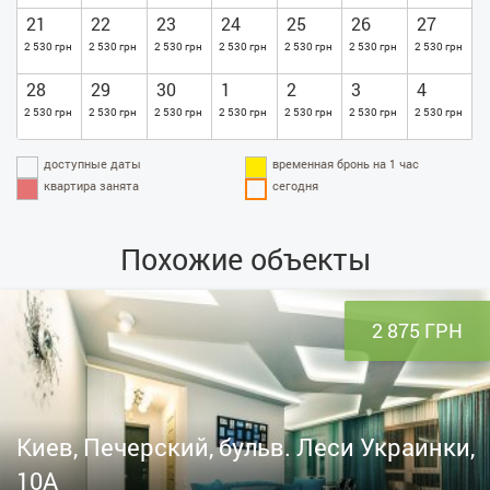
21
22
23
24
25
26
27
2 530 грн
2 530 грн
2 530 грн
2 530 грн
2 530 грн
2 530 грн
2 530 грн
28
29
30
1
2
3
4
2 530 грн
2 530 грн
2 530 грн
2 530 грн
2 530 грн
2 530 грн
2 530 грн
доступные даты
временная бронь на 1 час
квартира занята
сегодня
Похожие объекты
2 875 ГРН
Киев, Печерский, бульв. Леси Украинки,
10А