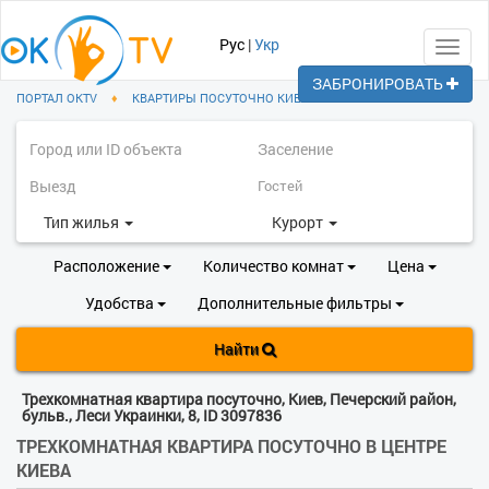
Рус
|
Укр
Toggl
navig
ЗАБРОНИРОВАТЬ
ПОРТАЛ OKTV
♦
КВАРТИРЫ ПОСУТОЧНО КИЕВ
♦
ПЕЧЕРСКИЙ РАЙОН
Тип жилья
Курорт
Расположение
Количество комнат
Цена
Удобства
Дополнительные фильтры
Найти
Трехкомнатная квартира посуточно, Киев, Печерский район,
бульв., Леси Украинки, 8, ID 3097836
ТРЕХКОМНАТНАЯ КВАРТИРА ПОСУТОЧНО В ЦЕНТРЕ
КИЕВА