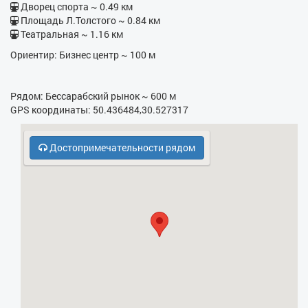
Дворец спорта ~ 0.49 км
- Электрочайник
Площадь Л.Толстого ~ 0.84 км
Театральная ~ 1.16 км
- Кухонная плита
Ориентир: Бизнес центр ~ 100 м
- СВЧ
- Бесплатная парковка
Рядом: Бессарабский рынок ~ 600 м
GPS координаты: 50.436484,30.527317
- Кодовый замок в парадном
Достопримечательности рядом
- Духовка
- Холодильник