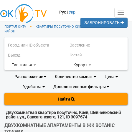
Рус
|
Укр
Toggl
navig
ЗАБРОНИРОВАТЬ
ПОРТАЛ OKTV
♦
КВАРТИРЫ ПОСУТОЧНО КИЕВ
♦
ШЕВЧЕНКОВСКИЙ
РАЙОН
Тип жилья
Курорт
Расположение
Количество комнат
Цена
Удобства
Дополнительные фильтры
Найти
Двухкомнатная квартира посуточно, Киев, Шевченковский
район, ул., Саксаганского, 121, ID 3097674
ДВУХКОМНАТНЫЕ АПАРТАМЕНТЫ В ЖК BOTANIC
TOWERS