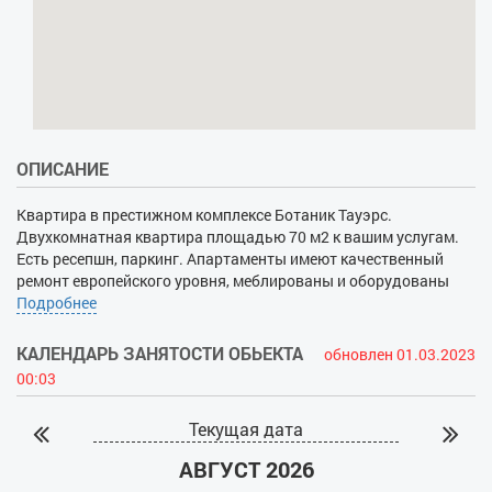
ОПИСАНИЕ
Квартира в престижном комплексе Ботаник Тауэрс.
Двухкомнатная квартира площадью 70 м2 к вашим услугам.
Есть ресепшн, паркинг. Апартаменты имеют качественный
ремонт европейского уровня, меблированы и оборудованы
бытовой техникой: ванная, стиральная машина,
Подробнее
посудомоечная машина, холодильник, кондиционер,
видеодомофон, Wi-Fi интернет.
КАЛЕНДАРЬ ЗАНЯТОСТИ ОБЬЕКТА
обновлен 01.03.2023
00:03
Текущая дата
АВГУСТ 2026