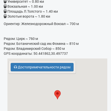
- Ванна
Университет ~ 0.80 км
Вокзальная ~ 1.00 км
- Бойлер
Площадь Л.Толстого ~ 1.40 км
Золотые ворота ~ 1.80 км
- Утюг
Ориентир: Железнодорожный Вокзал ~ 700 м
- Гладильная доска
- Фен
Рядом: Цирк ~ 760 м
Рядом: Ботанический сад им.Фомина ~ 810 м
- Электрочайник
Рядом: Владимирский Собор ~ 850 м
GPS координаты: 50.441862,30.497737
- Кухонная плита
- СВЧ
Достопримечательности рядом
- Бесплатная парковка
- Кодовый замок в парадном
- Охрана, консьерж
- Холодильник