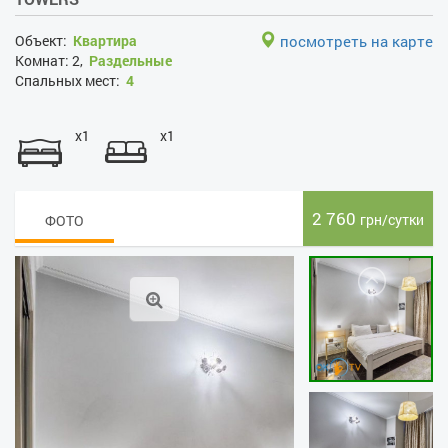
Объект:
Квартира
посмотреть на карте
Комнат:
2,
Раздельные
Спальных мест:
4
x1
x1
2 760
грн/сутки
ФОТО