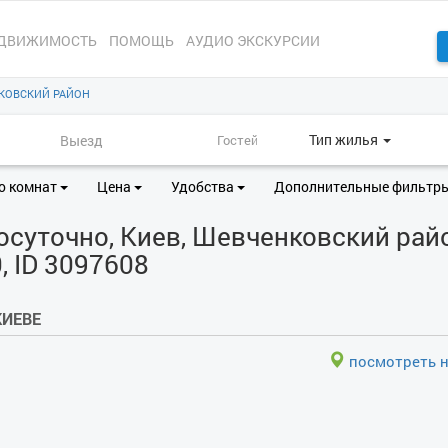
ДВИЖИМОСТЬ
ПОМОЩЬ
АУДИО ЭКСКУРСИИ
КОВСКИЙ РАЙОН
Тип жилья
о комнат
Цена
Удобства
Дополнительные фильтр
суточно, Киев, Шевченковский райо
, ID 3097608
КИЕВЕ
посмотреть н