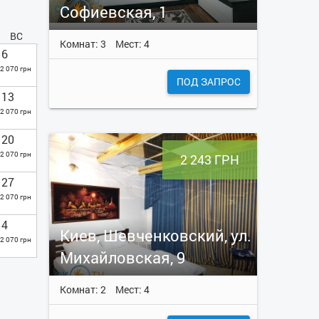
Софиевская, 1
ВС
Комнат: 3
Мест: 4
6
2 070 грн
ПОД ЗАПРОС
13
2 070 грн
20
2 070 грн
2 243 ГРН
27
2 070 грн
4
Киев, Шевченковский, ул.
2 070 грн
Михайловская, 9
Комнат: 2
Мест: 4