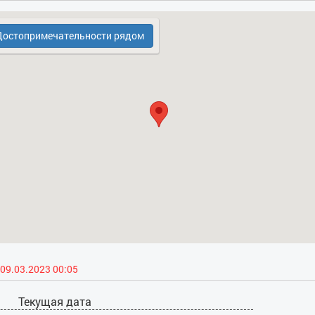
Размещение с животными:
нет
Курение:
нет
Проведение массовых мероприятий:
нет
остопримечательности рядом
09.03.2023 00:05
Текущая дата