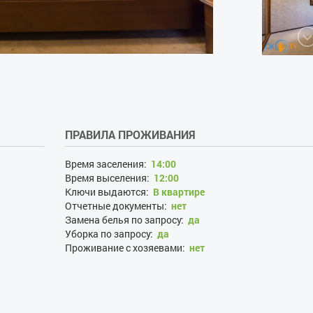
ПРАВИЛА ПРОЖИВАНИЯ
Время заселения:
14:00
Время выселения:
12:00
Ключи выдаются:
В квартире
Отчетные документы:
нет
Замена белья по запросу:
да
Уборка по запросу:
да
Проживание с хозяевами:
нет
Залог при поселении, грн:
1200
Наличие документов, удостоверяющих личность:
да
Лица, не достигшие 21 года:
нет
Размещение с детьми:
да