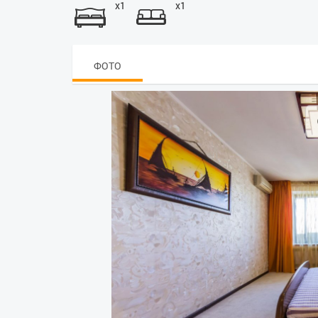
x1
x1
ФОТО