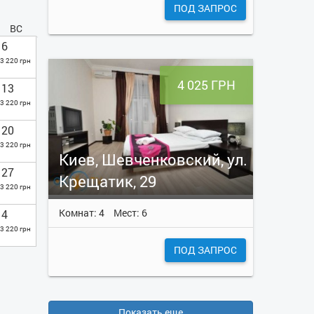
ПОД ЗАПРОС
ВС
6
3 220 грн
4 025 ГРН
13
3 220 грн
20
3 220 грн
Киев, Шевченковский, ул.
27
Крещатик, 29
3 220 грн
Комнат: 4
Мест: 6
4
3 220 грн
ПОД ЗАПРОС
Показать еще