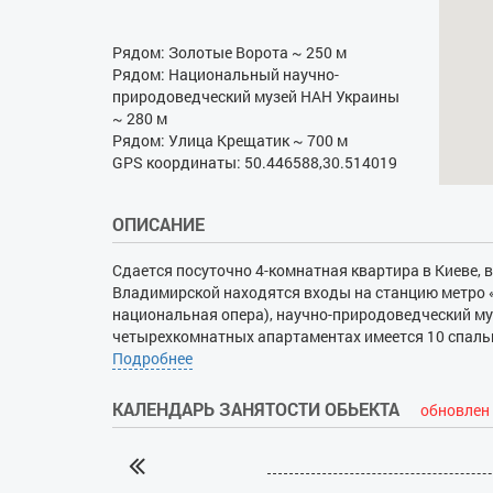
Рядом: Золотые Ворота ~ 250 м
Рядом: Национальный научно-
природоведческий музей НАН Украины
~ 280 м
Рядом: Улица Крещатик ~ 700 м
GPS координаты: 50.446588,30.514019
ОПИСАНИЕ
Сдается посуточно 4-комнатная квартира в Киеве, в
Владимирской находятся входы на станцию метро «З
национальная опера), научно-природоведческий муз
четырехкомнатных апартаментах имеется 10 спальн
с широкими кроватями на двоих. В гостиной - два 
Подробнее
(спутниковое ТВ). Оригинальные декоративные эле
кухня укомплектована полным набором техники и в
КАЛЕНДАРЬ ЗАНЯТОСТИ ОБЬЕКТА
обновлен 
СВЧ. Есть посуда, чайник, стильный уголок для п
Интернет, бойлер. Предлагается фен, постельное бе