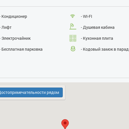
Размещение с животными:
нет
Курение:
нет
Проведение массовых мероприятий:
нет
- Кондиционер
- WI-FI
- Лифт
- Душевая кабина
- Электрочайник
- Кухонная плита
- Бесплатная парковка
- Кодовый замок в пара
- Духовка
- Холодильник
остопримечательности рядом