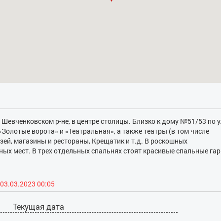
 Шевченковском р-не, в центре столицы. Близко к дому №51/53 по у
олотые ворота» и «Театральная», а также театры (в том числе
ей, магазины и рестораны, Крещатик и т.д. В роскошных
ых мест. В трех отдельных спальнях стоят красивые спальные га
больших раскладных дивана. В комнатах есть кондиционеры и теле
менты создают неповторимый антураж и уют в квартире. Простор
строенной мебелью. Тут размещена стиральная машина, газовая пл
03.03.2023 00:05
риема пищи. Соединенный санузел вмещает душевую кабину. Подклю
лье, полотенца.
Текущая дата