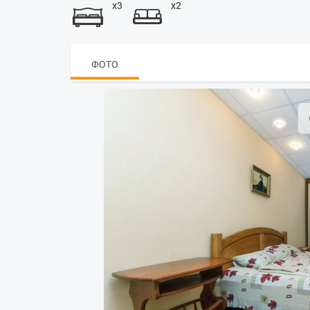
x3
x2
ФОТО