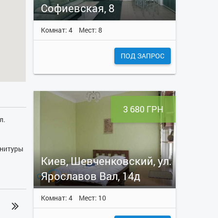
Софиевская, 8
Комнат: 4
Мест: 8
ПОД ЗАПРОС
3 680 ГРН
л.
рнитуры
визоры
Киев, Шевченковский, ул.
ная
Ярославов Вал, 14д
ита,
чен
Комнат: 4
Мест: 10