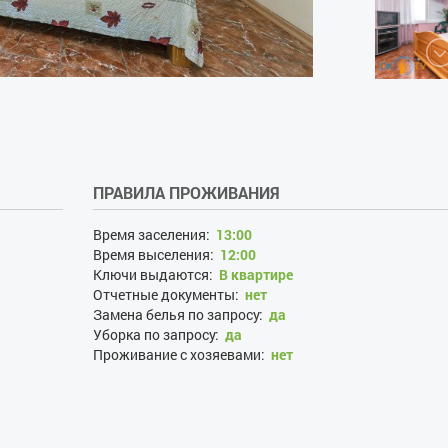
ПРАВИЛА ПРОЖИВАНИЯ
Время заселения:
13:00
Время выселения:
12:00
Ключи выдаются:
В квартире
Отчетные документы:
нет
Замена белья по запросу:
да
Уборка по запросу:
да
Проживание с хозяевами:
нет
Залог при поселении, грн:
3000
Наличие документов, удостоверяющих личность:
да
Лица, не достигшие 21 года:
нет
Размещение с детьми:
да