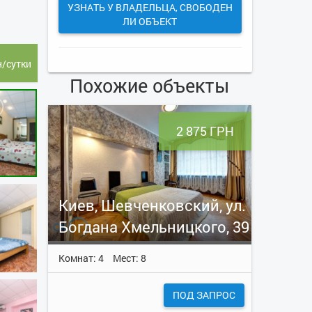
УЗНАТЬ У ВЛАДЕЛЬЦА, СВОБОДЕН
ЛИ ОБЪЕКТ
н/сутки
Похожие объекты
2 875 ГРН
Киев, Шевченковский, ул.
Богдана Хмельницкого, 39
Комнат: 4
Мест: 8
ПОД ЗАПРОС