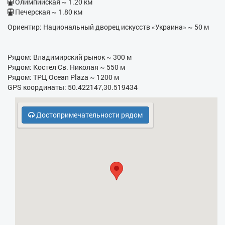
Олимпийская ~ 1.20 км
Печерская ~ 1.80 км
- Бойлер
Ориентир: Национальный дворец искусств «Украина» ~ 50 м
- Утюг
- Фен
Рядом: Владимирский рынок ~ 300 м
Рядом: Костел Св. Николая ~ 550 м
- Электрочайник
Рядом: ТРЦ Ocean Plaza ~ 1200 м
GPS координаты: 50.422147,30.519434
- Кухонная плита
- СВЧ
Достопримечательности рядом
- Платная парковка
- Духовка
- Холодильник