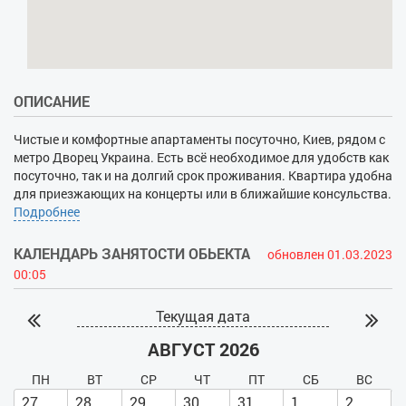
ОПИСАНИЕ
Чистые и комфортные апартаменты посуточно, Киев, рядом с
метро Дворец Украина. Есть всё необходимое для удобств как
посуточно, так и на долгий срок проживания. Квартира удобна
для приезжающих на концерты или в ближайшие консульства.
Рядом рынок со свежими продуктами, а также супермаркеты,
Подробнее
парк и парковка. Жилье оборудовано всем необходимым,
скоростной Wi-Fi, кабельное, спутник, кондиционер, кухонные и
КАЛЕНДАРЬ ЗАНЯТОСТИ ОБЬЕКТА
обновлен 01.03.2023
ванные принадлежности.
00:05
Текущая дата
АВГУСТ 2026
ПН
ВТ
СР
ЧТ
ПТ
СБ
ВС
27
28
29
30
31
1
2