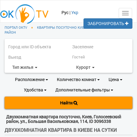
Рус
|
Укр
Toggl
navig
ЗАБРОНИРОВАТЬ
ПОРТАЛ OKTV
♦
КВАРТИРЫ ПОСУТОЧНО КИЕВ
♦
ГОЛОСЕЕВСКИЙ
РАЙОН
Тип жилья
Курорт
Расположение
Количество комнат
Цена
Удобства
Дополнительные фильтры
Найти
Двухкомнатная квартира посуточно, Киев, Голосеевский
район, ул., Большая Васильковская, 114, ID 3096338
ДВУХКОМНАТНАЯ КВАРТИРА В КИЕВЕ НА СУТКИ