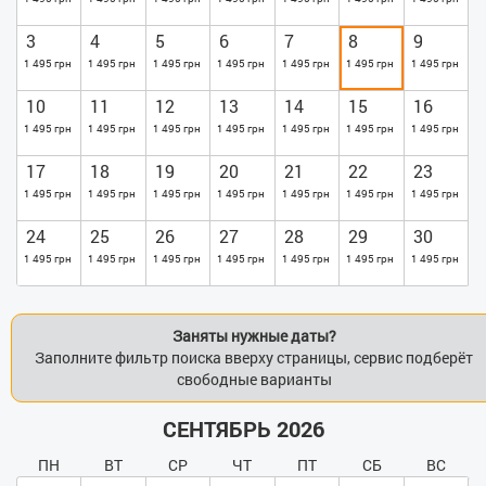
запрещено (датчики дыма). Рядом с домом много магазинов,
точек питания, остановок, ст.м. «Берестейская», парковка. В
3
4
5
6
7
8
9
подъезде дежурит охрана.
1 495 грн
1 495 грн
1 495 грн
1 495 грн
1 495 грн
1 495 грн
1 495 грн
10
11
12
13
14
15
16
1 495 грн
1 495 грн
1 495 грн
1 495 грн
1 495 грн
1 495 грн
1 495 грн
17
18
19
20
21
22
23
1 495 грн
1 495 грн
1 495 грн
1 495 грн
1 495 грн
1 495 грн
1 495 грн
24
25
26
27
28
29
30
1 495 грн
1 495 грн
1 495 грн
1 495 грн
1 495 грн
1 495 грн
1 495 грн
Заняты нужные даты?
Заполните фильтр поиска вверху страницы, сервис подберёт
свободные варианты
СЕНТЯБРЬ 2026
ПН
ВТ
СР
ЧТ
ПТ
СБ
ВС