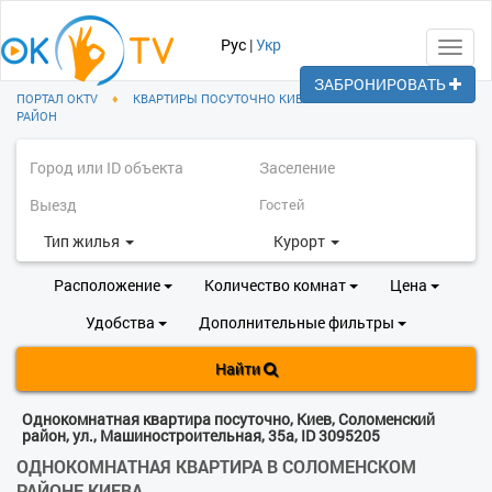
Рус
|
Укр
Toggl
navig
ЗАБРОНИРОВАТЬ
ПОРТАЛ OKTV
♦
КВАРТИРЫ ПОСУТОЧНО КИЕВ
♦
СОЛОМЕНСКИЙ
РАЙОН
Тип жилья
Курорт
Расположение
Количество комнат
Цена
Удобства
Дополнительные фильтры
Найти
Однокомнатная квартира посуточно, Киев, Соломенский
район, ул., Машиностроительная, 35а, ID 3095205
ОДНОКОМНАТНАЯ КВАРТИРА В СОЛОМЕНСКОМ
РАЙОНЕ КИЕВА