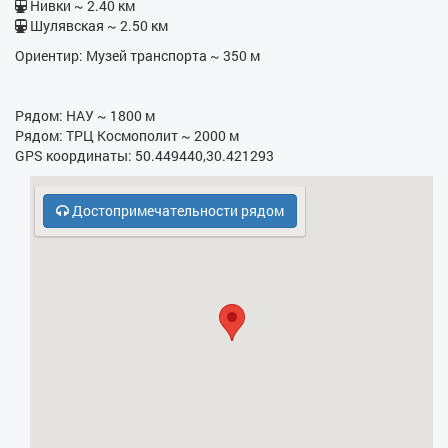
Нивки ~ 2.40 км
- Гладильная доска
Шулявская ~ 2.50 км
Ориентир: Музей транспорта ~ 350 м
- Фен
- Электрочайник
Рядом: НАУ ~ 1800 м
- Кухонная плита
Рядом: ТРЦ Космополит ~ 2000 м
GPS координаты: 50.449440,30.421293
- СВЧ
Достопримечательности рядом
- Бесплатная парковка
- Охрана, консьерж
- Холодильник