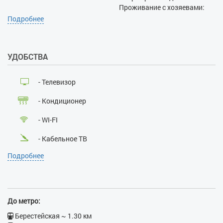
Проживание с хозяевами:
нет
Подробнее
Залог при поселении, грн:
700
Наличие документов,
УДОБСТВА
удостоверяющих личность:
да
Лица, не достигшие 21 года:
- Телевизор
нет
Размещение с детьми:
нет
- Кондиционер
Размещение с животными:
нет
- WI-FI
Курение:
нет
Проведение массовых
- Кабельное ТВ
мероприятий:
нет
Подробнее
- Лифт
- Душевая кабина
- Бойлер
До метро:
- Утюг
Берестейская ~ 1.30 км