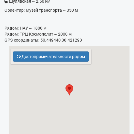
Шулявская ~ 2.50 км
Ориентир: Музей транспорта ~ 350 м
- Гладильная доска
- Фен
Рядом: НАУ ~ 1800 м
- Электрочайник
Рядом: ТРЦ Космополит ~ 2000 м
GPS координаты: 50.449440,30.421293
- СВЧ
Достопримечательности рядом
- Охрана, консьерж
- Холодильник