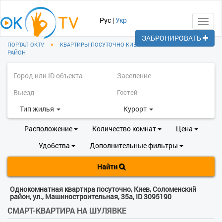
Рус
|
Укр
Toggl
navig
ЗАБРОНИРОВАТЬ
ПОРТАЛ OKTV
♦
КВАРТИРЫ ПОСУТОЧНО КИЕВ
♦
СОЛОМЕНСКИЙ
РАЙОН
Тип жилья
Курорт
Расположение
Количество комнат
Цена
Удобства
Дополнительные фильтры
Найти
Однокомнатная квартира посуточно, Киев, Соломенский
район, ул., Машиностроительная, 35а, ID 3095190
СМАРТ-КВАРТИРА НА ШУЛЯВКЕ