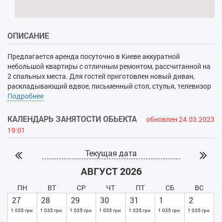
ОПИСАНИЕ
Предлагается аренда посуточно в Киеве аккуратной
небольшой квартиры с отличным ремонтом, рассчитанной на
2 спальных места. Для гостей приготовлен новый диван,
раскладывающий вдвое, письменный стол, стулья, телевизор
с плазменным экраном на стене (кабельное ТВ), встроенный
Подробнее
шкаф для одежды, кондиционер. Кухня-студия представляет
собой грамотно организованное пространство с
КАЛЕНДАРЬ ЗАНЯТОСТИ ОБЬЕКТА
обновлен 24.03.2023
холодильником, обеденным столом, микроволновой печью,
19:01
мойкой, электроплитой. Также имеется электрический чайник,
посуда, моющие средства. В наличии – полотенца, постельное
Текущая дата
белье, подключенный беспроводной Интернет, утюг. В ванной
комнате стоит водонагреватель, стиральная машина,
АВГУСТ 2026
умывальник с тумбой, зеркало, поддон для душа с красивой
шторой, есть фен. Комфорт проживания прибавляет и
ПН
ВТ
СР
ЧТ
ПТ
СБ
ВС
автономное отопление. В подъезде дома постоянно дежурит
27
28
29
30
31
1
2
охрана. Недалеко от дома расположена станция метро
1 035 грн
1 035 грн
1 035 грн
1 035 грн
1 035 грн
1 035 грн
1 035 грн
«Берестейская», магазины, остановки, ТРЦ «Космополит», НАУ,