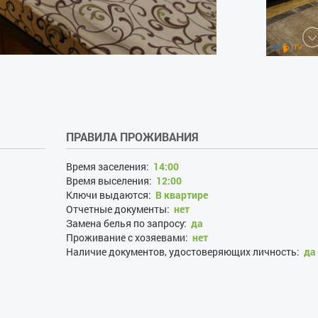
ПРАВИЛА ПРОЖИВАНИЯ
Время заселения:
14:00
Время выселения:
12:00
Ключи выдаются:
В квартире
Отчетные документы:
нет
Замена белья по запросу:
да
Проживание с хозяевами:
нет
Наличие документов, удостоверяющих личность:
да
Лица, не достигшие 21 года:
нет
Размещение с детьми:
нет
Размещение с животными:
нет
Курение:
нет