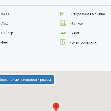
Проведение массовых мероприятий:
нет
- WI-FI
- Стиральная машина
- Лифт
- Балкон
- Бойлер
- Утюг
- Фен
- Электрочайник
- СВЧ
- Платная парковка
- Кодовый замок в парадном
- Телефон стационарный
- Холодильник
остопримечательности рядом