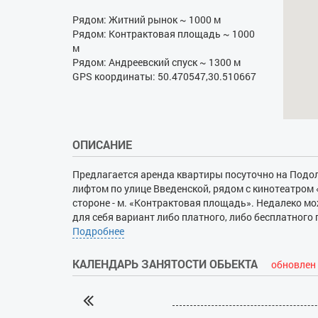
Рядом: Житний рынок ~ 1000 м
Рядом: Контрактовая площадь ~ 1000
м
Рядом: Андреевский спуск ~ 1300 м
GPS координаты: 50.470547,30.510667
ОПИСАНИЕ
Предлагается аренда квартиры посуточно на Подоле
лифтом по улице Введенской, рядом с кинотеатром «
стороне - м. «Контрактовая площадь». Недалеко мо
для себя вариант либо платного, либо бесплатного
раздельные комнаты имеют по 2 спальных места для
Подробнее
комнате - удобный раскладной диван. Множество 
гостям предложены: Wi-Fi, утюг, стиральная машина,
КАЛЕНДАРЬ ЗАНЯТОСТИ ОБЬЕКТА
обновлен 
учтены все детали - от мебели и крупной бытовой т
комнат, что очень удобно во время проживания.