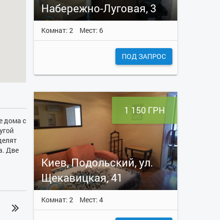
Набережно-Луговая, 3
Комнат: 2
Мест: 6
ПОД ЗАПРОС
1 150 ГРН
е дома с
угой
делят
а. Две
ой
Киев, Подольский, ул.
рта
Щекавицкая, 41
и
ьных
Комнат: 2
Мест: 4