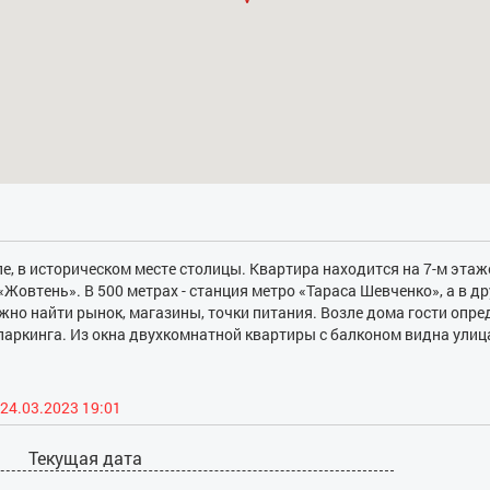
, в историческом месте столицы. Квартира находится на 7-м этаж
Жовтень». В 500 метрах - станция метро «Тараса Шевченко», а в др
жно найти рынок, магазины, точки питания. Возле дома гости опре
 паркинга. Из окна двухкомнатной квартиры с балконом видна улиц
 четверых постояльцев. В спальне это широкая кровать, а в друг
предметов мебели и декора создают уютную атмосферу. Для комфо
 телевизор, бойлер, городской телефон, фен и пр. В интерьере кухн
24.03.2023 19:01
ехники до электрочайника и посуды. Санузел состоит из двух отдел
Текущая дата