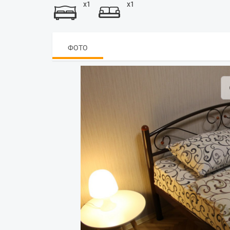
x1
x1
ФОТО