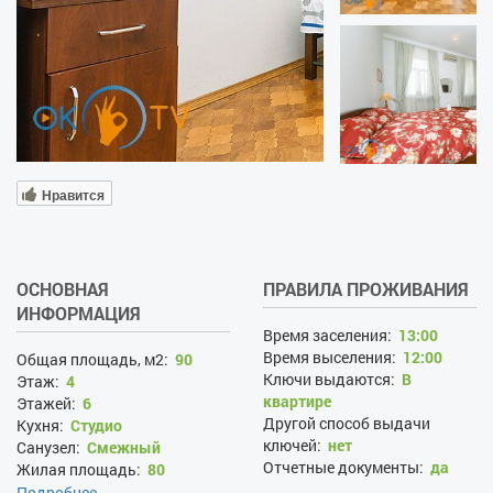
Нравится
ОСНОВНАЯ
ПРАВИЛА ПРОЖИВАНИЯ
ИНФОРМАЦИЯ
Время заселения:
13:00
Время выселения:
12:00
Общая площадь, м2:
90
Ключи выдаются:
В
Этаж:
4
квартире
Этажей:
6
Другой способ выдачи
Кухня:
Студио
ключей:
нет
Санузел:
Смежный
Отчетные документы:
да
Жилая площадь:
80
Заселение проводится
Площадь кухни:
6
Подробнее