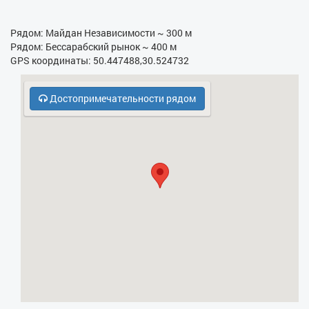
- Гладильная доска
Рядом: Майдан Независимости ~ 300 м
- Фен
Рядом: Бессарабский рынок ~ 400 м
GPS координаты: 50.447488,30.524732
- Электрочайник
- Кухонная плита
Достопримечательности рядом
- СВЧ
- Кодовый замок в парадном
- Охрана, консьерж
- Духовка
- Холодильник