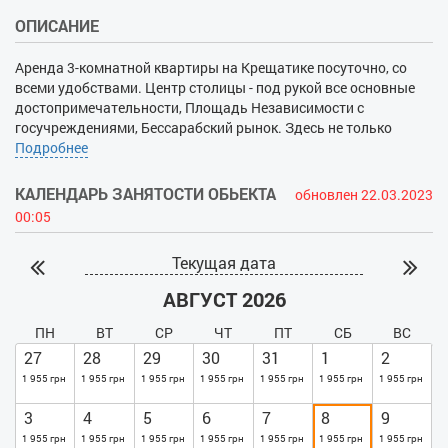
ОПИСАНИЕ
Аренда 3-комнатной квартиры на Крещатике посуточно, со
всеми удобствами. Центр столицы - под рукой все основные
достопримечательности, Площадь Независимости с
госучреждениями, Бессарабский рынок. Здесь не только
хорошо развита инфраструктура, но и неплохая транспортная
Подробнее
развязка - станции метро находятся буквально в нескольких
минутах. Сам дом охраняется, в подъезде - кодовый замок,
КАЛЕНДАРЬ ЗАНЯТОСТИ ОБЬЕКТА
обновлен 22.03.2023
консьерж. Квартира светлая и просторная, оснащена всем
00:05
необходимым - от техники до мебели. Всего здесь смогут
разместиться до шести гостей - есть две двуспальные кровати
Текущая дата
и вместительный диван. К Вашим услугам телевизор
(кабельное), кондиционер, WIFI. В стоимость входит
АВГУСТ 2026
пользование стиральной машинкой, утюгом, гладильной
доской. На кухне есть комплект посуды, столовых приборов,
ПН
ВТ
СР
ЧТ
ПТ
СБ
ВС
установлена плита, СВЧ, эл.чайник и другая кухонная утварь.
27
28
29
30
31
1
2
В ванной - современная сантехника, душевая кабинка, бойлер.
1 955 грн
1 955 грн
1 955 грн
1 955 грн
1 955 грн
1 955 грн
1 955 грн
3
4
5
6
7
8
9
1 955 грн
1 955 грн
1 955 грн
1 955 грн
1 955 грн
1 955 грн
1 955 грн