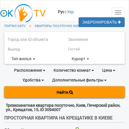
Рус
|
Укр
Toggl
navig
ЗАБРОНИРОВАТЬ
ПОРТАЛ OKTV
♦
КВАРТИРЫ ПОСУТОЧНО КИЕВ
♦
ПЕЧЕРСКИЙ РАЙОН
Тип жилья
Курорт
Расположение
Количество комнат
Цена
Удобства
Дополнительные фильтры
Найти
Трехкомнатная квартира посуточно, Киев, Печерский район,
ул., Крещатик, 15, ID 3094007
ПРОСТОРНАЯ КВАРТИРА НА КРЕЩАТИКЕ В КИЕВЕ