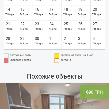
14
15
16
17
18
19
20
748 грн
748 грн
748 грн
748 грн
748 грн
748 грн
748 грн
21
22
23
24
25
26
27
748 грн
748 грн
748 грн
748 грн
748 грн
748 грн
748 грн
28
29
30
1
2
3
4
748 грн
748 грн
748 грн
748 грн
748 грн
748 грн
748 грн
доступные даты
временная бронь на 1 час
квартира занята
сегодня
Похожие объекты
690 ГРН