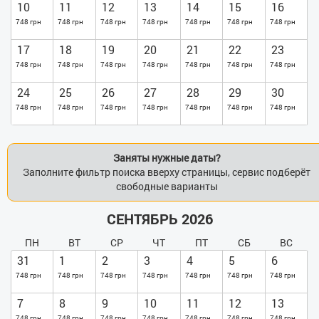
10
11
12
13
14
15
16
748 грн
748 грн
748 грн
748 грн
748 грн
748 грн
748 грн
17
18
19
20
21
22
23
748 грн
748 грн
748 грн
748 грн
748 грн
748 грн
748 грн
24
25
26
27
28
29
30
748 грн
748 грн
748 грн
748 грн
748 грн
748 грн
748 грн
Заняты нужные даты?
Заполните фильтр поиска вверху страницы, сервис подберёт
свободные варианты
СЕНТЯБРЬ 2026
ПН
ВТ
СР
ЧТ
ПТ
СБ
ВС
31
1
2
3
4
5
6
748 грн
748 грн
748 грн
748 грн
748 грн
748 грн
748 грн
7
8
9
10
11
12
13
748 грн
748 грн
748 грн
748 грн
748 грн
748 грн
748 грн