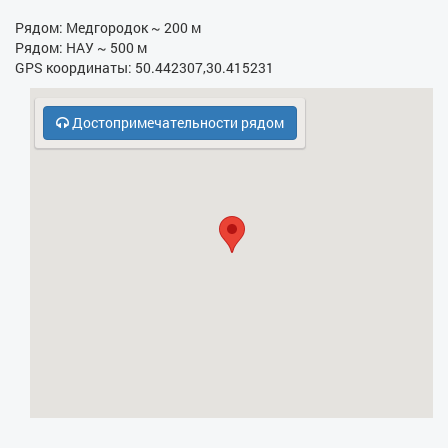
- Электрочайник
Рядом: Медгородок ~ 200 м
Рядом: НАУ ~ 500 м
- Кухонная плита
GPS координаты: 50.442307,30.415231
- СВЧ
Достопримечательности рядом
- Платная парковка
- Бесплатная парковка
- Кодовый замок в парадном
- Духовка