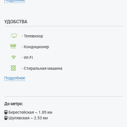
да
Проживание с хозяевами:
нет
УДОБСТВА
Наличие документов,
удостоверяющих личность:
да
- Телевизор
Лица, не достигшие 21 года:
нет
- Кондиционер
Размещение с детьми:
да
Размещение с животными:
- WI-FI
нет
Курение:
нет
- Стиральная машина
Проведение массовых
Подробнее
мероприятий:
нет
- Кабельное ТВ
- Ванна
- Утюг
До метро:
- Гладильная доска
Берестейская ~ 1.85 км
Шулявская ~ 2.53 км
- Фен