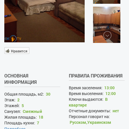
Нравится
ОСНОВНАЯ
ПРАВИЛА ПРОЖИВАНИЯ
ИНФОРМАЦИЯ
Время заселения:
13:00
Время выселения:
12:00
Общая площадь, м2:
30
Ключи выдаются:
В
Этаж:
2
квартире
Этажей:
5
Отчетные документы:
нет
Санузел:
Смежный
Персонал говорит на:
Жилая площадь:
18
Русском,Украинском
Площадь кухни:
7
Замена белья по запросу:
Вид из окна во двор:
да
Подробнее