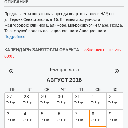
ОПИСАНИЕ
Предлагается посуточная аренда квартиры возле НАУ, по
ул.Героев Севастополя, д.16. В пешей доступности
Медгородок: клиники Шалимова, микрохирургии глаза, Исида.
Также рукой подать до Национального Авиационного
Университета. До станции метро Берестейская - 7 минут,
Подробнее
рядом проходит линия скоростного трамвая, который быстро
доставит вас в центр города, а также к м. КПИ и м.
КАЛЕНДАРЬ ЗАНЯТОСТИ ОБЬЕКТА
обновлен 03.03.2023
Вокзальная. Квартира однокомнатная, в комнате два
00:05
двухспальных дивана, застекленный балкон. В наличии вся
нужная бытовая техника: стиральная машина-автомат,
Текущая дата
холодильник, микроволновка, кондиционер, ТВ, фен, утюг. Для
того, чтобы быть онлайн - есть WiFi. Постельные
АВГУСТ 2026
принадлежности предоставляются.
ПН
ВТ
СР
ЧТ
ПТ
СБ
ВС
27
28
29
30
31
1
2
748 грн
748 грн
748 грн
748 грн
748 грн
748 грн
748 грн
3
4
5
6
7
8
9
748 грн
748 грн
748 грн
748 грн
748 грн
748 грн
748 грн