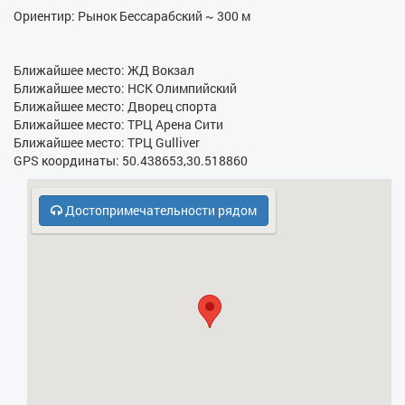
- Душевая кабина
Ориентир: Рынок Бессарабский ~ 300 м
- Бойлер
Ближайшее место: ЖД Вокзал
- Утюг
Ближайшее место: НСК Олимпийский
- Гладильная доска
Ближайшее место: Дворец спорта
Ближайшее место: ТРЦ Арена Сити
- Фен
Ближайшее место: ТРЦ Gulliver
GPS координаты: 50.438653,30.518860
- Электрочайник
- Кухонная плита
Достопримечательности рядом
- СВЧ
- Платная парковка
- Бесплатная парковка
- Кодовый замок в парадном
- Духовка