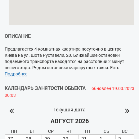
- Холодильник
ОПИСАНИЕ
Предлагается 4-комнатная квартира посуточно в центре
Киева на ул. Шота Руставели, 20. Ближайшие остановки
подземного транспорта находятся на расстоянии 2 минут
пешего хода. Рядом остановки маршрутных такси. Есть
магазины, спорткомплекс, стадион, ТРЦ «Гулливер». Кроме
Подробнее
прочих плюсов, из окон квартиры открывается живописный
вид на улицы столицы, который особо ярко смотрится в цвете
КАЛЕНДАРЬ ЗАНЯТОСТИ ОБЬЕКТА
обновлен 19.03.2023
ночных фонарей. Апартаменты рассчитаны на расселение до
00:03
8 человек. Интерьер лаконичный, выполнен в светлых
пастельных тонах с использованием естественных
Текущая дата
материалов. Кухня-студия оборудована мебелью, посудой и
бытовой техникой для приготовления еды. Гостям
АВГУСТ 2026
предоставляются постельные и банные принадлежности. В
комнатах установлены кондиционеры. Пользование феном,
ПН
ВТ
СР
ЧТ
ПТ
СБ
ВС
стиральной машинкой, утюгом и интернетом Wi-Fi входит в
27
28
29
30
31
1
2