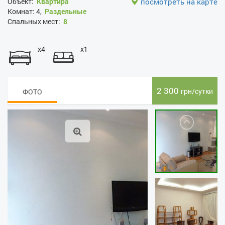
Объект:
Квартира
посмотреть на карте
Комнат:
4,
Раздельные
Спальных мест:
8
x4
x1
2 300
грн/сутки
ФОТО