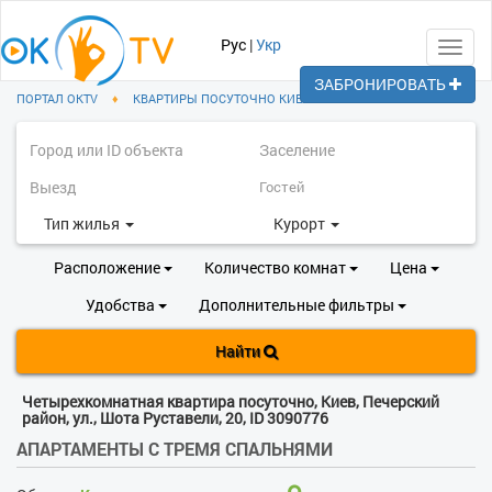
Рус
|
Укр
Toggl
navig
ЗАБРОНИРОВАТЬ
ПОРТАЛ OKTV
♦
КВАРТИРЫ ПОСУТОЧНО КИЕВ
♦
ПЕЧЕРСКИЙ РАЙОН
Тип жилья
Курорт
Расположение
Количество комнат
Цена
Удобства
Дополнительные фильтры
Найти
Четырехкомнатная квартира посуточно, Киев, Печерский
район, ул., Шота Руставели, 20, ID 3090776
АПАРТАМЕНТЫ С ТРЕМЯ СПАЛЬНЯМИ