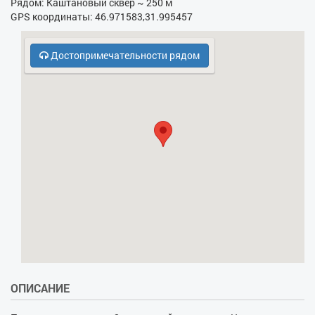
Рядом: Каштановый сквер ~ 250 м
GPS координаты: 46.971583,31.995457
- Кухонная плита
- Бесплатная парковка
Достопримечательности рядом
- Кодовый замок в парадном
- Беседка
ОПИСАНИЕ