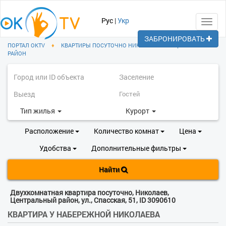
Рус
|
Укр
Toggl
navig
ЗАБРОНИРОВАТЬ
ПОРТАЛ OKTV
♦
КВАРТИРЫ ПОСУТОЧНО НИКОЛАЕВ
♦
ЦЕНТРАЛЬНЫЙ
РАЙОН
Тип жилья
Курорт
Расположение
Количество комнат
Цена
Удобства
Дополнительные фильтры
Найти
Двухкомнатная квартира посуточно, Николаев,
Центральный район, ул., Спасская, 51, ID 3090610
КВАРТИРА У НАБЕРЕЖНОЙ НИКОЛАЕВА