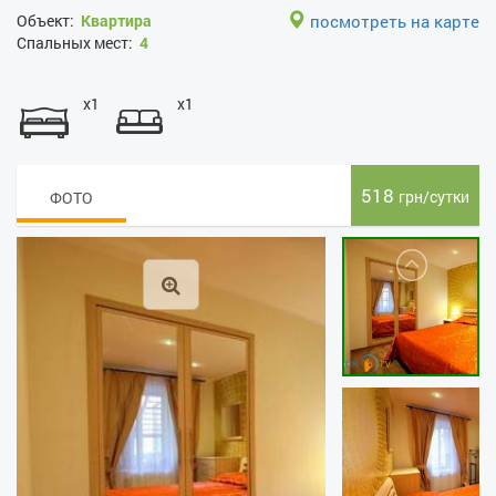
Объект:
Квартира
посмотреть на карте
Спальных мест:
4
x1
x1
518
грн/сутки
ФОТО