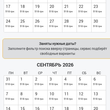
17
18
19
20
21
22
23
518 грн
518 грн
518 грн
518 грн
518 грн
518 грн
518 грн
24
25
26
27
28
29
30
518 грн
518 грн
518 грн
518 грн
518 грн
518 грн
518 грн
Заняты нужные даты?
Заполните фильтр поиска вверху страницы, сервис подберёт
свободные варианты
СЕНТЯБРЬ 2026
ПН
ВТ
СР
ЧТ
ПТ
СБ
ВС
31
1
2
3
4
5
6
518 грн
518 грн
518 грн
518 грн
518 грн
518 грн
518 грн
7
8
9
10
11
12
13
518 грн
518 грн
518 грн
518 грн
518 грн
518 грн
518 грн
14
15
16
17
18
19
20