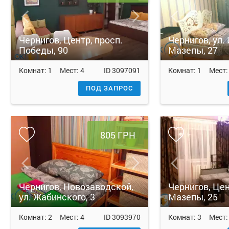
Чернигов, Центр, просп.
Чернигов, ул.
Победы, 90
Мазепы, 27
Комнат:
1
Мест:
4
ID
3097091
Комнат:
1
Мест
ПОД ЗАПРОС
805 ГРН
Чернигов, Новозаводской,
Чернигов, Цен
ул. Жабинского, 3
Мазепы, 25
Комнат:
2
Мест:
4
ID
3093970
Комнат:
3
Мест