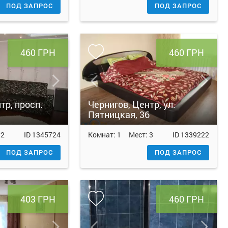
ПОД ЗАПРОС
ПОД ЗАПРОС
460 ГРН
460 ГРН
тр, просп.
Чернигов, Центр, ул.
Пятницкая, 36
:
2
ID
1345724
Комнат:
1
Мест:
3
ID
1339222
ПОД ЗАПРОС
ПОД ЗАПРОС
403 ГРН
460 ГРН