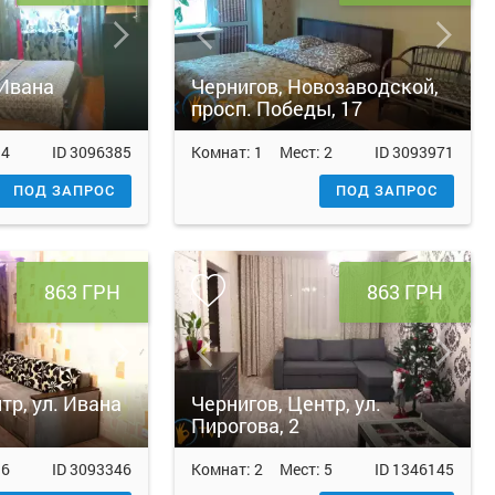
 Ивана
Чернигов, Новозаводской,
просп. Победы, 17
:
4
ID
3096385
Комнат:
1
Мест:
2
ID
3093971
ПОД ЗАПРОС
ПОД ЗАПРОС
863 ГРН
863 ГРН
тр, ул. Ивана
Чернигов, Центр, ул.
Пирогова, 2
:
6
ID
3093346
Комнат:
2
Мест:
5
ID
1346145