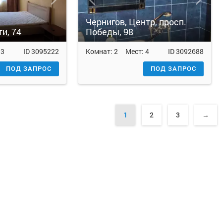
Чернигов, Центр, просп.
и, 74
Победы, 98
:
3
ID
3095222
Комнат:
2
Мест:
4
ID
3092688
ПОД ЗАПРОС
ПОД ЗАПРОС
1
2
3
→