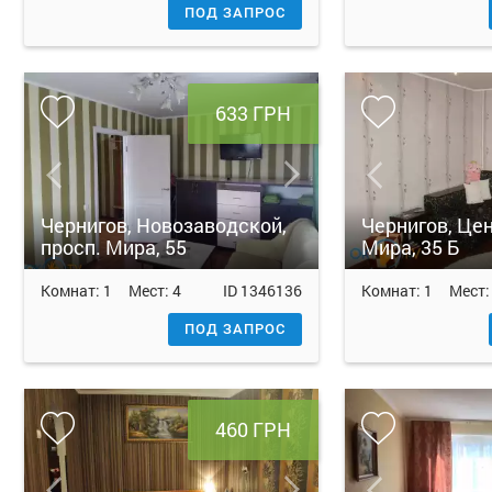
ПОД ЗАПРОС
633 ГРН
Чернигов, Новозаводской,
Чернигов, Цен
просп. Мира, 55
Мира, 35 Б
Комнат:
1
Мест:
4
ID
1346136
Комнат:
1
Мест
ПОД ЗАПРОС
460 ГРН