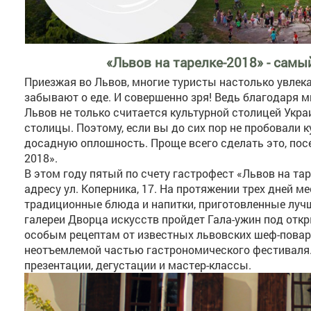
«Львов на тарелке-2018» - сам
Приезжая во Львов, многие туристы настолько увлек
забывают о еде. И совершенно зря! Ведь благодаря
Львов не только считается культурной столицей Укра
столицы. Поэтому, если вы до сих пор не пробовали 
досадную оплошность. Проще всего сделать это, пос
2018».
В этом году пятый по счету гастрофест «Львов на та
адресу ул. Коперника, 17. На протяжении трех дней 
традиционные блюда и напитки, приготовленные луч
галереи Дворца искусств пройдет Гала-ужин под отк
особым рецептам от известных львовских шеф-поваро
неотъемлемой частью гастрономического фестиваля.
презентации, дегустации и мастер-классы.