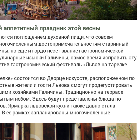
ый аппетитный праздник этой весны
аются поглощением духовной пищи, что совсем
 многочисленным достопримечательностям старинный
ины, но еще и гордо несет звание гастрономической
кулинарные изыски Галичины, самое время исправить эту
етив гастрономический фестиваль «Львов на тарелке -
релке» состоится во Дворце искусств, расположенном по
местные жители и гости Львова смогут продегустировать
шими хозяйками Галичины. Традиционно на террасе
рытым небом. Здесь будут представлены блюда по
в. Ярмарка львовской кухни также давно стала
 В ее рамках запланированы многочисленные